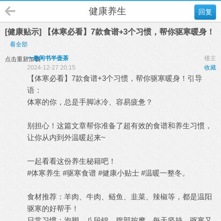
健康养生
回复
[健康贴示] 【体寒必看】7款食谱+3个习惯，帮你驱寒暖身！
看全部
一卷闲书半壶茶
楼主
点击重新加载
2024-12-27 20:15
收藏
【体寒必看】7款食谱+3个习惯，帮你驱寒暖身！引导
语：
体寒的你，总是手脚冰冷、容易疲惫？
别担心！这篇文章帮你准备了超有效的食谱和养生习惯，
让你从内到外温暖起来~
一起看看这份养生秘籍吧！
#体寒养生 #驱寒食谱 #健康小贴士 #温暖一整冬。
食材推荐：羊肉、牛肉、鲢鱼、韭菜、辣椒等，都是温阳
驱寒的好帮手！
日常习惯：泡脚、八段锦、腹部按摩，每天坚持，驱寒又