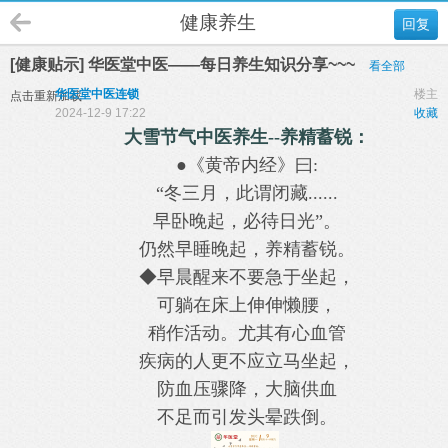
健康养生
回复
[健康贴示] 华医堂中医——每日养生知识分享~~~
看全部
华医堂中医连锁
楼主
点击重新加载
2024-12-9 17:22
收藏
大雪节气中医养生--养精蓄锐：
●《黄帝内经》曰:
“冬三月，此谓闭藏......
早卧晚起，必待日光”。
仍然早睡晚起，养精蓄锐。
◆早晨醒来不要急于坐起，
可躺在床上伸伸懒腰，
稍作活动。尤其有心血管
疾病的人更不应立马坐起，
防血压骤降，大脑供血
不足而引发头晕跌倒。