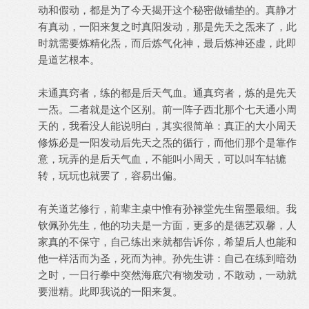
动和假动，都是为了今天揭开这个秘密做铺垫的。真静才
有真动，一阳来复之时真阳发动，那是先天之炁来了，此
时就需要炼精化炁，而后炼气化神，最后炼神还虚，此即
是道艺根本。
未通真窍者，练的都是后天气血。通真窍者，炼的是先天
一炁。二者就是这个区别。前一阵子西北那个七天通小周
天的，我看没人能说明白，其实很简单：真正的大小周天
修炼必是一阳发动后先天之炁的循行，而他们那个是靠作
意，玩弄的是后天气血，不能叫小周天，可以叫车轱辘
转，玩玩也就罢了，容易出偏。
有关道艺修行，前辈主桌中惟有孙禄堂先生留墨最细。我
钦佩孙先生，他的功夫是一方面，更多的是德艺双馨，人
家真的不保守，自己练出来就都告诉你，希望后人也能和
他一样活而为圣，死而为神。孙先生讲：自己在练到暗劲
之时，一日行拳中突然海底穴有物发动，不敢动，一动就
要泄精。此即我说的一阳来复。