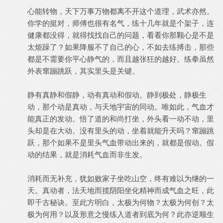
心能转物，天下万事万物都离不开这个道理，武术亦然。
你学的挺对，师傅也很有名气，练十几年就是个架子，连
健康都没得，就得找找自己的问题，看看你那颗心是不是
太烦躁了？如果降服不了自己的心，不如去练搏击，那些
都是不需要你平心静气的，而且越张狂的越好。练拳虽然
外表窜蹦跳跃，其实里头是关键。
静有真静和假静，动有真动和假动。静到极处，静极生
动，那个动是真动，与天地宇宙的同动。唯如此，气血才
能真正的发动。悟了道的和尚打坐，外头看一动不动，里
头却是在大动。没有里头的动，坐着就能升天吗？窜蹦跳
跃，那个如果不是里头气血带动出来的，就都是假动。假
动的结果，就是消耗气血而非生发。
消耗而无补充，犹如败家子坐吃山空，终有难以为继的一
天。真动者，法天地而揽阴阳坐化精神而成气血之旺，此
即千古秘诀。至此方明白，太极为何物？太极为何创？太
极为何用？以及形意之慢练入道者到底为何？此亦逆顺生