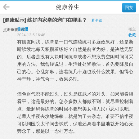
健康养生
回复
[健康贴示] 练好内家拳的窍门在哪里？
看全部
苦行僧
楼主
点击重新加载
2024-12-5 16:48
收藏
有朋友问我，练拳是一口气连续练习多遍效果好，还是断
断续续地每天积攒着练好？自然是前者为好，是决然无疑
的。后者是没有大块时间练拳或者不想浪费空闲时间可采
用的方法。我曾经说过，生活处处皆拳法，首先要降服自
己的心。心乱如麻，连着练几十遍也没什么效果。但得心
神宁静，神气合一，效果必现。
酒色财气都不能过头，过头是练武术的对头。如果能看淡
看平，这是最好的。怎奈多数人都做不到，就尽量控制着
点。最起码你练拳的时候不要想美女和人民币总可以吧。
老辈人半夜去坟地练拳，就是为了去杂念。谁要不信半夜
可以到医院太平间去试试，保准还离着半里地就开始心无
旁念了，那是以一念杜万念。