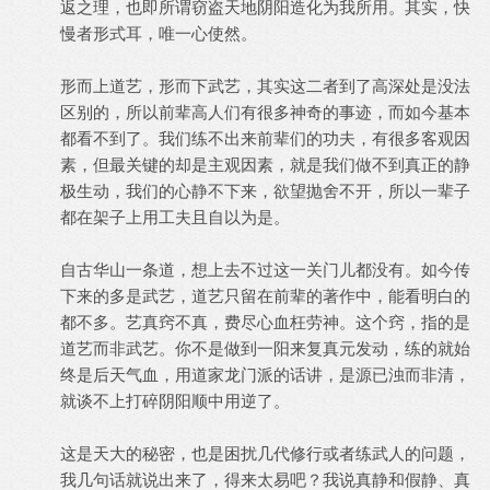
返之理，也即所谓窃盗天地阴阳造化为我所用。其实，快
慢者形式耳，唯一心使然。
形而上道艺，形而下武艺，其实这二者到了高深处是没法
区别的，所以前辈高人们有很多神奇的事迹，而如今基本
都看不到了。我们练不出来前辈们的功夫，有很多客观因
素，但最关键的却是主观因素，就是我们做不到真正的静
极生动，我们的心静不下来，欲望抛舍不开，所以一辈子
都在架子上用工夫且自以为是。
自古华山一条道，想上去不过这一关门儿都没有。如今传
下来的多是武艺，道艺只留在前辈的著作中，能看明白的
都不多。艺真窍不真，费尽心血枉劳神。这个窍，指的是
道艺而非武艺。你不是做到一阳来复真元发动，练的就始
终是后天气血，用道家龙门派的话讲，是源已浊而非清，
就谈不上打碎阴阳顺中用逆了。
这是天大的秘密，也是困扰几代修行或者练武人的问题，
我几句话就说出来了，得来太易吧？我说真静和假静、真