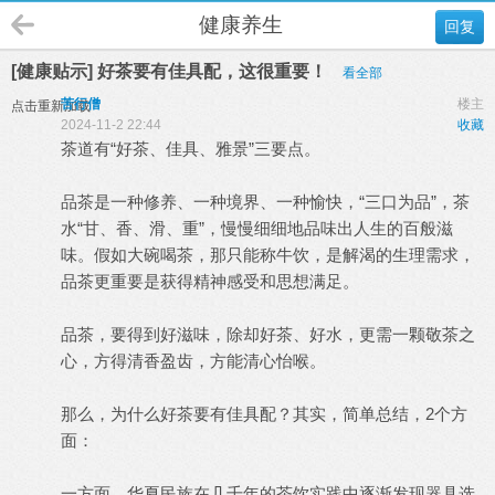
健康养生
回复
[健康贴示] 好茶要有佳具配，这很重要！
看全部
苦行僧
楼主
点击重新加载
2024-11-2 22:44
收藏
茶道有“好茶、佳具、雅景”三要点。
品茶是一种修养、一种境界、一种愉快，“三口为品”，茶
水“甘、香、滑、重”，慢慢细细地品味出人生的百般滋
味。假如大碗喝茶，那只能称牛饮，是解渴的生理需求，
品茶更重要是获得精神感受和思想满足。
品茶，要得到好滋味，除却好茶、好水，更需一颗敬茶之
心，方得清香盈齿，方能清心怡喉。
那么，为什么好茶要有佳具配？其实，简单总结，2个方
面：
一方面，华夏民族在几千年的茶饮实践中逐渐发现器具选