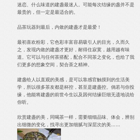
迷恋、什么味道的建盏最迷人。可能每次结缘的盏并不是
最贵的，但一定是最适合的。
品茶玩器到最后，内敛的建盏才是最爱！
最初喜欢粉彩，它色彩丰富容易吸引人的目光，久而久
之，发现内敛的建盏才更好，耐得住寂寞，越用越有味
道。它可以与任何茶搭配，配合不同茶之变化，也给了我
们更多的想象空间，契合茶之精神。
建盏给人以直观的美感，是可以靠感官触摸到的生活美
学，所以很多茶友都是杯控，甚至是建盏控。倘若与你投
缘，他能将建盏的前世今生以及因何结缘巨细无遗地说给
你听。
欣赏建盏的美，同喝茶一样，需要细细品味、体会，辨别
出细微的变化，找寻出更加细腻与深层次的美……