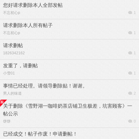
您好请求删除本人全部发帖
不忘初心p
1
请求删除本人所有帖子
不忘初心p
1
请求删帖
1826342162
1
发重了，请删帖
小雪01
1
事情已经处理。请领导删除贴！谢谢。
男人的味道
2
关于删除《雪野湖一咖啡奶茶店铺卫生极差，坑害顾客》一
帖公示
饼饼
0
已经成交！帖子作废！申请删帖！