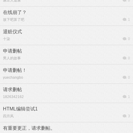
康庄大道康
0
在线崩了？
放下吧算了吧
1
退赃仪式
十柒
0
申请删帖
男人的故事
0
申请删帖！
yuechangbo
0
请求删帖
1826342162
1
HTML编辑尝试1
四月风
3
有重要更正，请求删帖。