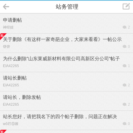
站务管理
申请删帖
神经娃
2
关于删除《有这样一家奇葩企业，大家来看看》一帖公示
饼饼
0
为什么删除“山东莱威新材料有限公司高新区分公司“帖子
EIA42265
1
请站长删帖
EIA42265
2
请站长，删除发帖
EIA42265
2
站长您好，请把我名下的四个帖子删除，问题正在解决
wǒ荇⑤嗉
0