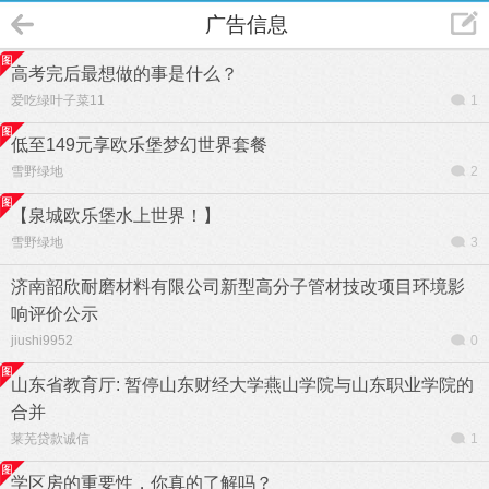
广告信息
高考完后最想做的事是什么？
爱吃绿叶子菜11
1
低至149元享欧乐堡梦幻世界套餐
雪野绿地
2
【泉城欧乐堡水上世界！】
雪野绿地
3
济南韶欣耐磨材料有限公司新型高分子管材技改项目环境影
响评价公示
jiushi9952
0
山东省教育厅: 暂停山东财经大学燕山学院与山东职业学院的
合并
莱芜贷款诚信
1
学区房的重要性，你真的了解吗？