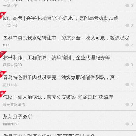
一碟小菜
0
助力高考 | 兴宇·凤栖台“爱心送水”，慰问高考执勤民警
一碟小菜
0
盈利中惠民饮水站转让中，资质齐全，收入可观，客源稳定
tssh
2
标书制作，工程预算，清单编制，企业代理服务等
独孤求醉99
0
青岛特色戳子肉登录莱芜！油爆爆肥嘟嘟香飘飘，爽！
墨影止水
4
气愤！偷人治病钱，莱芜公安破案“完璧归赵”获锦旗
莱芜贷款诚信
0
莱芜月子会所
mmm888
0