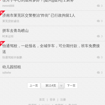
住月子中心到底有多好？[疑问][疑问] 1.厨务
mmm888
0
济南市莱芜区交警整治“炸街” 已行政拘留1人
莱芜贷款诚信
0
拼车去青岛崂山
时来运转
3
怡通驾校，一处报名，全城学车，可分期付款，班车免费接
送
怡通驾校许振鹏
0
幼儿园招租
sdlwlw
0
上一页
第114页
下一页
首页
|
登录
|
注册