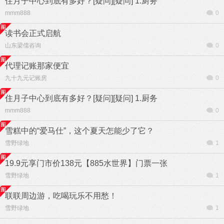
住月子中心到底有多好？[疑问][疑问] 1.厨务
mmm888
0
读书会正式启航
山东梁儒咨询
0
代理记账那家便宜
九十九元记账房
0
住月子中心到底有多好？[疑问][疑问] 1.厨务
mmm888
0
雪糕中的“爱马仕”，这个夏天怎能少了它？
雪野绿地
1
19.9元享门市价138元【885水世界】门票一张
雪野绿地
1
联联周边游，吃喝玩乐不用愁！
雪野绿地
1