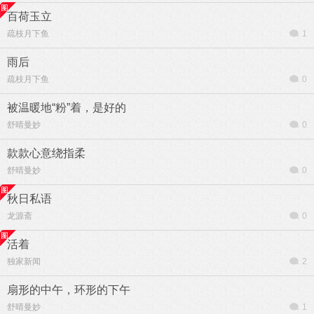
百荷玉立
疏枝月下鱼
1
雨后
疏枝月下鱼
0
被温暖地“粉”着，是好的
舒晴曼妙
0
款款心意绕指柔
舒晴曼妙
0
秋日私语
龙源斋
0
活着
独家新闻
2
扇形的中午，环形的下午
舒晴曼妙
1