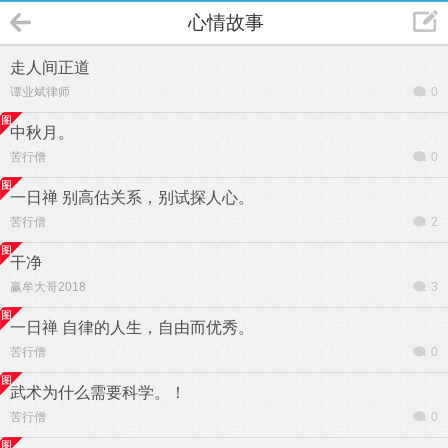
心情故事
走人间正道
谭业斌律师
0
中秋月。
苦行僧
0
一日禅 别高估关系，别试探人心。
苦行僧
2
干净
赢牟大哥2018
3
一日禅 自律的人生，自由而优秀。
苦行僧
0
武术为什么需要科学。！
苦行僧
0