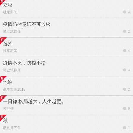
立秋
独家新闻
4
疫情防控意识不可放松
谭业斌律师
2
选择
独家新闻
4
疫情不灭，防控不松
谭业斌律师
3
他说
赢牟大哥2018
2
一日禅 格局越大，人生越宽。
苦行僧
0
秋
疏枝月下鱼
1