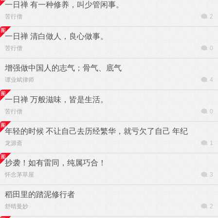
一日禅 有一种修养，叫少管闲事。
苦行僧
2
一日禅 清白做人，良心做事。
苦行僧
0
增强做中国人的志气；骨气、底气
谭业斌律师
4
一日禅 万般滋味，皆是生活。
苦行僧
0
年轻的时候 不让自己去历经繁华，就亏欠了自己 年纪
龙源斋
1
抄袭！如有雷同，纯属巧合！
怀念茅草屋
3
稻田里的踏泥修行者
舒晴曼妙
2