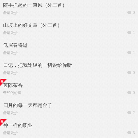
随手抓起的一束风（外三首）
舒晴曼妙
0
山坡上的好文章（外三首）
舒晴曼妙
1
低眉春将逝
舒晴曼妙
1
日记，把我途经的一切说给你听
舒晴曼妙
0
茵陈茶香
曾经的心痛
0
四月的每一天都是金子
舒晴曼妙
2
神一样的职业
舒晴曼妙
3