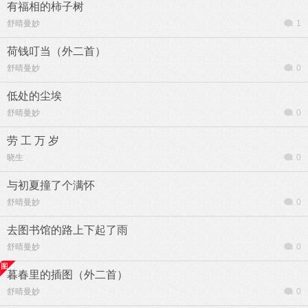
有福相的柿子树
舒晴曼妙
1
荷钱叮当（外二首）
舒晴曼妙
0
低处的尘埃
舒晴曼妙
0
劳 工 万 岁
晓生
0
与初夏撞了个满怀
舒晴曼妙
0
去图书馆的路上下起了雨
舒晴曼妙
0
暮春里的插图（外二首）
舒晴曼妙
0