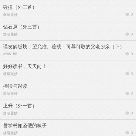
碰撞（外三首）
舒晴曼妙
0
钻石屑（外三首）
舒晴曼妙
0
谨发俩版块，望允准。连载：可尊可敬的父老乡亲（下）
zlm6188
0
好好读书，天天向上
舒晴曼妙
0
捧读与误读
舒晴曼妙
0
上升（外一首）
舒晴曼妙
0
哲学书如坚硬的榛子
舒晴曼妙
0