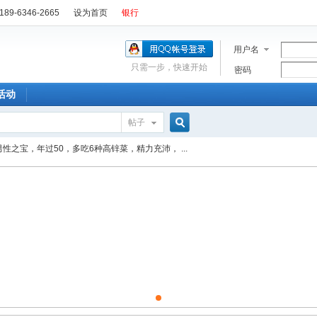
89-6346-2665
设为首页
银行
用户名
只需一步，快速开始
密码
活动
帖子
搜
男性之宝，年过50，多吃6种高锌菜，精力充沛， ...
索