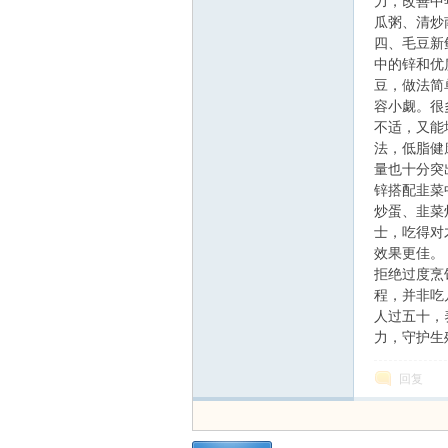
线
力，改善中
瓜粥、清炒
四、毛豆新
中的锌和优
豆，做法简
容小觑。很
不适，又能
法，低脂健
量也十分突
锌搭配韭菜
莱
炒蛋、韭菜
士，吃得对
效果更佳。
拒绝过度烹
程，并非吃
人过五十，
力，守护生
回复
芜