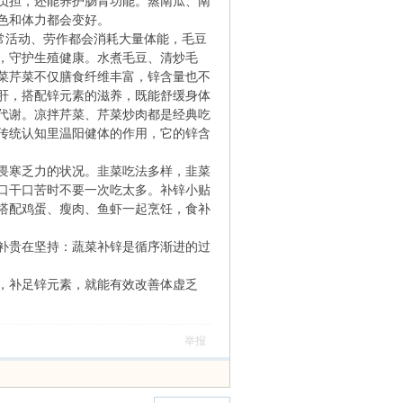
负担，还能养护肠胃功能。蒸南瓜、南
色和体力都会变好。
常活动、劳作都会消耗大量体能，毛豆
，守护生殖健康。水煮毛豆、清炒毛
菜芹菜不仅膳食纤维丰富，锌含量也不
肝，搭配锌元素的滋养，既能舒缓身体
代谢。凉拌芹菜、芹菜炒肉都是经典吃
传统认知里温阳健体的作用，它的锌含
畏寒乏力的状况。韭菜吃法多样，韭菜
口干口苦时不要一次吃太多。补锌小贴
搭配鸡蛋、瘦肉、鱼虾一起烹饪，食补
补贵在坚持：蔬菜补锌是循序渐进的过
，补足锌元素，就能有效改善体虚乏
举报