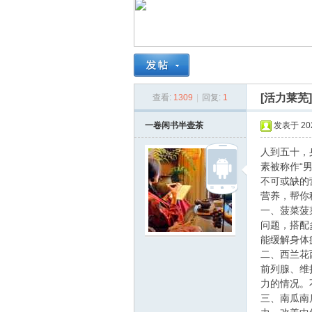
南
[活力莱芜
查看:
1309
|
回复:
1
一卷闲书半壶茶
发表于 2026
人到五十，
素被称作“
在
不可或缺的
营养，帮你
一、菠菜菠
问题，搭配
能缓解身体
二、西兰花
前列腺、维
力的情况。
三、南瓜南