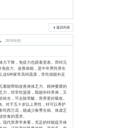
返回列表
壮。
[复制链接]
体力下降，免疫力也跟着变差。而锌元
升免疫力、改善体能，是中年男性养生
上这6种家常高锌蔬菜，常吃就能补足
元素能帮助改善身体乏力、精神萎靡的
乏力，经常吃菠菜，既能补锌养身，又
前焯水，可去除草酸，营养更好吸收。
物。对于五十岁以上男性，锌可以养护
多吃西兰花，能减少换季生病、体虚乏
淡饮食的需求。
，现代营养学来看，充足的锌能提升体