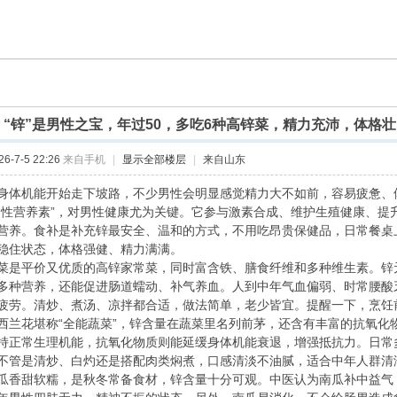
]
“锌”是男性之宝，年过50，多吃6种高锌菜，精力充沛，体格
-7-5 22:26
来自手机
|
显示全部楼层
|
来自山东
身体机能开始走下坡路，不少男性会明显感觉精力大不如前，容易疲惫、
男性营养素”，对男性健康尤为关键。它参与激素合成、维护生殖健康、提
营养。食补是补充锌最安全、温和的方式，不用吃昂贵保健品，日常餐桌
稳住状态，体格强健、精力满满。
菜是平价又优质的高锌家常菜，同时富含铁、膳食纤维和多种维生素。锌
多种营养，还能促进肠道蠕动、补气养血。人到中年气血偏弱、时常腰酸
疲劳。清炒、煮汤、凉拌都合适，做法简单，老少皆宜。提醒一下，烹饪
西兰花堪称“全能蔬菜”，锌含量在蔬菜里名列前茅，还含有丰富的抗氧化
持正常生理机能，抗氧化物质则能延缓身体机能衰退，增强抵抗力。日常
不管是清炒、白灼还是搭配肉类焖煮，口感清淡不油腻，适合中年人群清
瓜香甜软糯，是秋冬常备食材，锌含量十分可观。中医认为南瓜补中益气