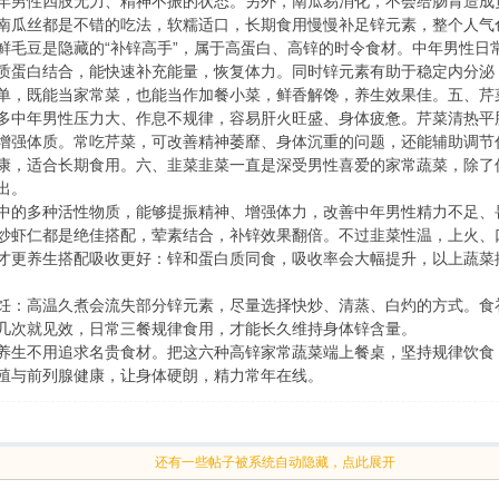
年男性四肢无力、精神不振的状态。另外，南瓜易消化，不会给肠胃造成
南瓜丝都是不错的吃法，软糯适口，长期食用慢慢补足锌元素，整个人气
鲜毛豆是隐藏的“补锌高手”，属于高蛋白、高锌的时令食材。中年男性日
质蛋白结合，能快速补充能量，恢复体力。同时锌元素有助于稳定内分泌
单，既能当家常菜，也能当作加餐小菜，鲜香解馋，养生效果佳。五、芹
多中年男性压力大、作息不规律，容易肝火旺盛、身体疲惫。芹菜清热平
增强体质。常吃芹菜，可改善精神萎靡、身体沉重的问题，还能辅助调节
康，适合长期食用。六、韭菜韭菜一直是深受男性喜爱的家常蔬菜，除了
出。
中的多种活性物质，能够提振精神、增强体力，改善中年男性精力不足、
炒虾仁都是绝佳搭配，荤素结合，补锌效果翻倍。不过韭菜性温，上火、
才更养生搭配吸收更好：锌和蛋白质同食，吸收率会大幅提升，以上蔬菜
饪：高温久煮会流失部分锌元素，尽量选择快炒、清蒸、白灼的方式。食
几次就见效，日常三餐规律食用，才能长久维持身体锌含量。
养生不用追求名贵食材。把这六种高锌家常蔬菜端上餐桌，坚持规律饮食
殖与前列腺健康，让身体硬朗，精力常年在线。
还有一些帖子被系统自动隐藏，点此展开