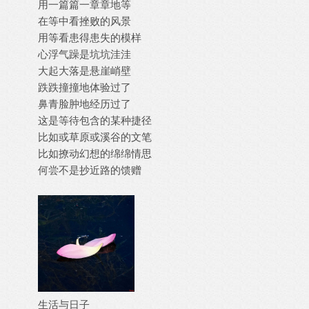
用一篇篇一章章地等
在等中看挫败的风景
用等看患得患失的模样
心浮气躁是坑坑洼洼
大起大落是悬崖峭壁
跌跌撞撞地体验过了
鼻青脸肿地经历过了
这是等待包含的某种捷径
比如或草原或溪谷的文笔
比如撩动幻想的绵绵情思
何尝不是抄近路的馈赠
生活与日子