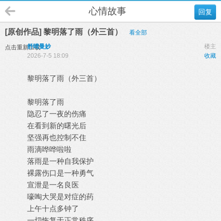
心情故事
回复
[原创作品] 黎明落了雨（外三首）
看全部
舒晴曼妙
楼主
点击重新加载
2026-7-5 18:09
收藏
黎明落了雨（外三首）
黎明落了雨
隐忍了一夜的伤痛
在看到新的曙光后
坚强再也控制不住
雨滴哗哗啦啦
落雨是一种自我保护
裸露伤口是一种勇气
宣泄是一名良医
嚎啕大哭是对症的药
上午十点多钟了
一切恢复于正常秩序