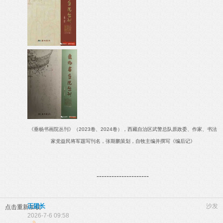
《垂杨书画院丛刊》（2023卷、2024卷），西藏自治区武警总队原政委、作家、书法
家党益民将军题写刊名，张期鹏策划，自牧主编并撰写《编后记》
---------------------
正团长
沙发
点击重新加载
2026-7-6 09:58