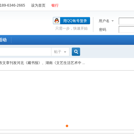
89-6346-2665
设为首页
银行
用户名
只需一步，快速开始
密码
活动
帖子
搜
农文章刊发河北《藏书报》、湖南《文艺生活艺术中 ...
索