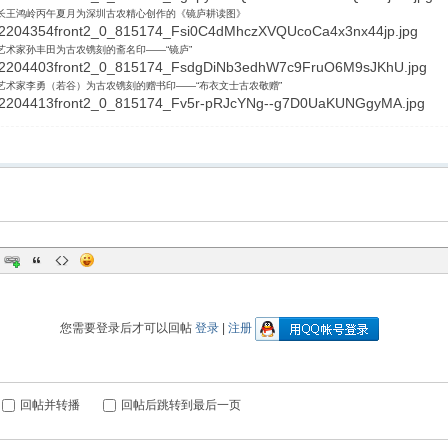
长王鸿岭丙午夏月为深圳古农精心创作的《镜庐耕读图》
艺术家孙丰田为古农镌刻的斋名印——“镜庐”
艺术家李勇（若谷）为古农镌刻的赠书印——“布衣文士古农敬赠”
您需要登录后才可以回帖
登录
|
注册
回帖并转播
回帖后跳转到最后一页