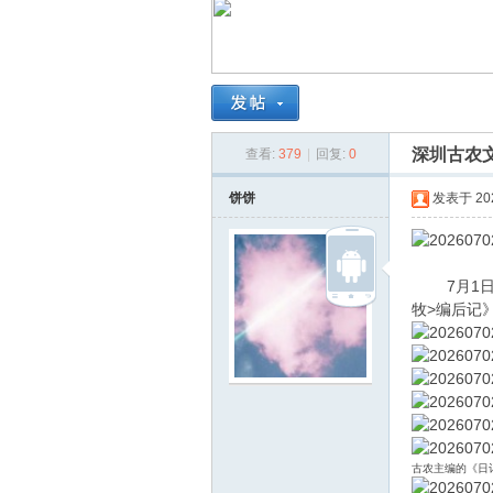
南
深圳古农
查看:
379
|
回复:
0
饼饼
发表于 2026
在
7月1日，
牧>编后记
古农主编的《日