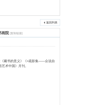
返回列表
书画院
[复制链接]
《藏书的意义》《<疏影集——众说自
生活艺术中国》月刊。