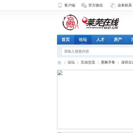
客户端
官方微信
业务联系 1
首页
论坛
人才
房产
论坛
互动交流
墨舞齐鲁
深圳古
济
»
›
›
›