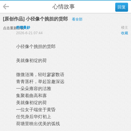
心情故事
回复
[原创作品] 小径像个挑担的货郎
看全部
舒晴曼妙
楼主
点击重新加载
2026-6-21 07:44
收藏
小径像个挑担的货郎
美就像初绽的荷
微微涟漪，轻吐寥寥数语
青青茎杆，举起旨趣深远
一朵朵雍容的洁雅
集聚着曲高和寡
美就像初绽的荷
一位女子端坐于黄昏
任凭身后华灯初上
荷塘里映出优美的弧线