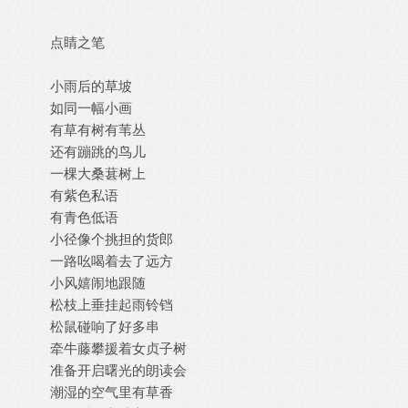
点睛之笔
小雨后的草坡
如同一幅小画
有草有树有苇丛
还有蹦跳的鸟儿
一棵大桑葚树上
有紫色私语
有青色低语
小径像个挑担的货郎
一路吆喝着去了远方
小风嬉闹地跟随
松枝上垂挂起雨铃铛
松鼠碰响了好多串
牵牛藤攀援着女贞子树
准备开启曙光的朗读会
潮湿的空气里有草香