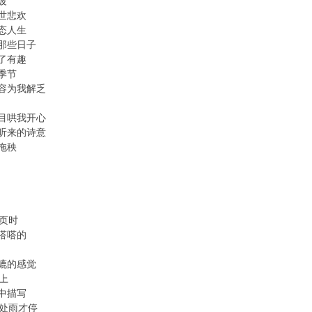
波
世悲欢
态人生
那些日子
了有趣
季节
容为我解乏
目哄我开心
听来的诗意
拖秧
3页时
嗒嗒的
漉的感觉
上
中描写
脚处雨才停