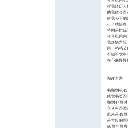
收音机用电
帮我经历人
助我体会百
使我乡下的
少了枯燥多
特别是忙碌
收音机用内
我烦恼之际
用一档档节
不知不觉中
在心底慢慢
阅读奇遇
书翻到第4
感觉书页湿
翻到47页时
立马有湿漉
原来是49页
是大段的雨
50页的页