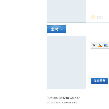
回复
发表回复
Powered by
Discuz!
X3.4
© 2001-2017
Comsenz Inc.