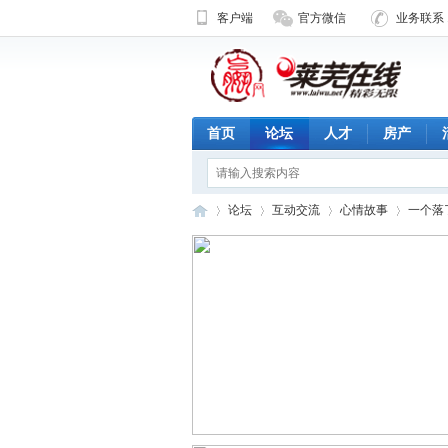
客户端
官方微信
业务联系 1
首页
论坛
人才
房产
论坛
互动交流
心情故事
一个落
济
»
›
›
›