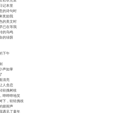
左右衣兜里
日记本里
意的诗句时
来奖励我
色的美文时
早已在等我
转的鸟鸣
命的绿荫
的下午
制
小声如掌
了
面清亮
让人贪恋
轻轻拽树枝
，哗哗哗地笑
树下，轻轻拽枝
的嬉闹声
我遇见了童年