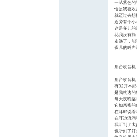
一丛紫色的
恰是我喜欢
就迈过去想
近旁有个小
这是雀儿的
花我没有摘
走远了，能
雀儿的叫声
那台收音机
那台收音机
有32开本
是我枕边的
每天夜晚临
它如亲密的
在耳畔说着
在耳边流淌
我听到了太
也听到了好