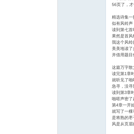
56页了，
精选诗集一
似有风铃声
读到第七首
果然是首风
我这个风铃
美美地读了
并借用题目
这篇万字散
读完第1章
就听见了啪
急寻，没寻
读到第3章
啪嗒声密了
第4章一开
就写了一棵
是将熟的枣
风是从页眉