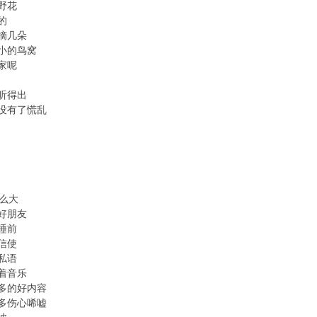
野花
的
摘几朵
小的鸟窝
家呢
听得出
没有了慌乱
那么大
好朋友
睡前
信使
私语
着音乐
多的好内容
多伤心唏嘘