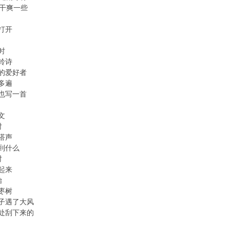
才干爽一些
打开
时
铃诗
的爱好者
多遍
也写一首
文
时
嗒声
到什么
时
起来
始
枣树
子遇了大风
处刮下来的