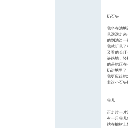
扔石头
我坐在池塘
见远远走来
他到池边一
在
我就听见了
又看他长吁
决绝地，轻
他是把压在
扔进塘里了
我更应该把
非议小石头
雀儿
线
正走过一片
有一只雀儿
站在榆树上