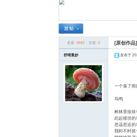
南
[原创作品
查看:
3682
|
回复:
0
舒晴曼妙
发表于 2026
在
一个落了雨
鸟鸣
树林里徐徐
此起彼伏的
忽远忽近的
我时不时抓