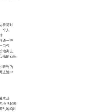
边看荷时
一个人
站
扑通一声
一口气
松地离去
心底的石头
才听到的
抛进池中
灌木丛
忽地飞起来
慌乱地鸣叫