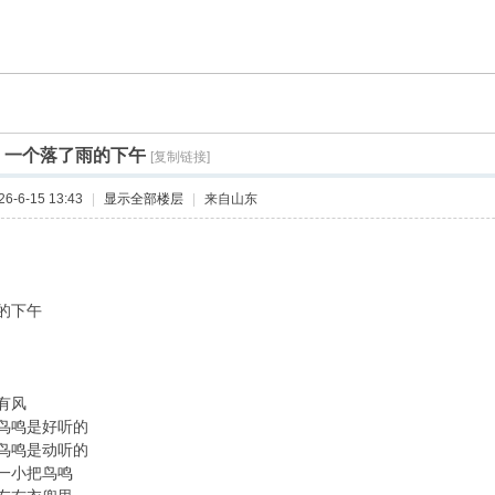
]
一个落了雨的下午
[复制链接]
-6-15 13:43
|
显示全部楼层
|
来自山东
的下午
有风
鸟鸣是好听的
鸟鸣是动听的
一小把鸟鸣