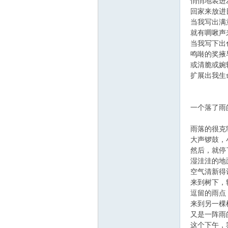
线
悄悄地装进
回家来放进
当我写出满
就有啁啾声
当我写下出
鸣啭的奖掖
或清脆或婉
扩展出我生
莱
一个落了雨
雨落的很克
大声锣鼓，
然后，就停
湿洼洼的地
空气清新得
来到树下，
逗留的雨点
来到另一棵
芜
又是一阵雨
这个下午，