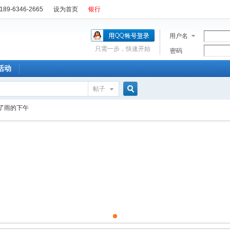
89-6346-2665
设为首页
银行
用户名
只需一步，快速开始
密码
活动
帖子
搜
了雨的下午
索