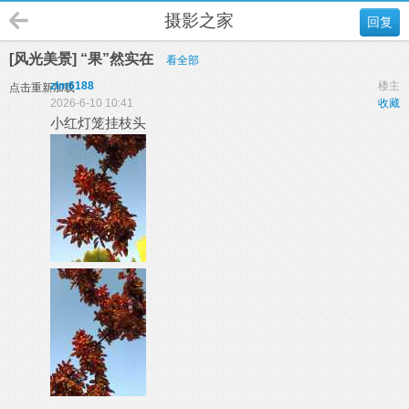
摄影之家
回复
[风光美景] “果”然实在
看全部
zlm6188
楼主
点击重新加载
2026-6-10 10:41
收藏
小红灯笼挂枝头