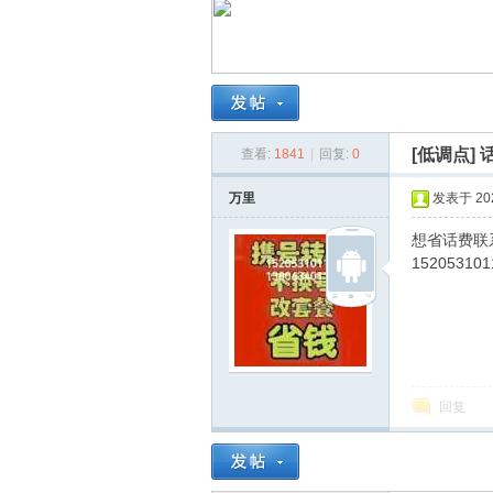
南
[低调点]
查看:
1841
|
回复:
0
万里
发表于 2026
想省话费联
152053101
在
回复