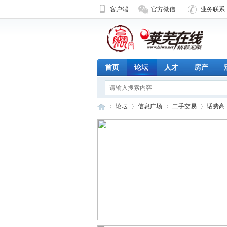
客户端
官方微信
业务联系 1
首页
论坛
人才
房产
论坛
信息广场
二手交易
话费高
济
»
›
›
›