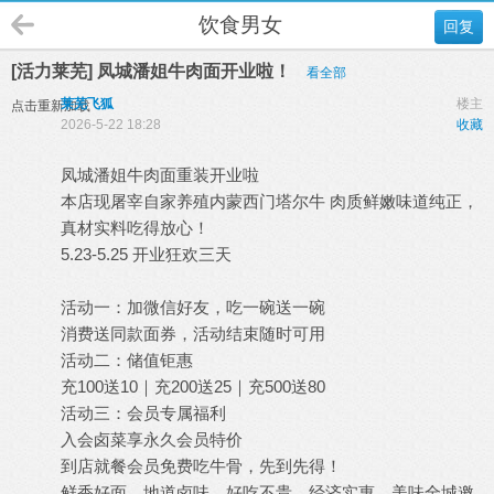
饮食男女
回复
[活力莱芜] 凤城潘姐牛肉面开业啦！
看全部
莱芜飞狐
楼主
点击重新加载
2026-5-22 18:28
收藏
凤城潘姐牛肉面重装开业啦
本店现屠宰自家养殖内蒙西门塔尔牛 肉质鲜嫩味道纯正，
真材实料吃得放心！
5.23-5.25 开业狂欢三天
活动一：加微信好友，吃一碗送一碗
消费送同款面券，活动结束随时可用
活动二：储值钜惠
充100送10｜充200送25｜充500送80
活动三：会员专属福利
入会卤菜享永久会员特价
到店就餐会员免费吃牛骨，先到先得！
鲜香好面，地道卤味，好吃不贵，经济实惠，美味全城邀