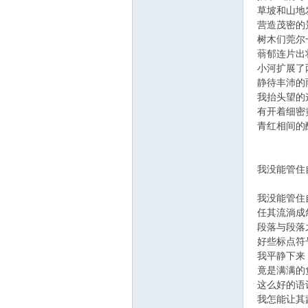
草坡和山地
营造茂密的
树木们莞尔
蓊郁连片出
小河扩展了
静待丰沛的
我抬头望的
在
有开着细密
青红相间的
我没能管住
我没能管住
任其流淌成
段落与段落
好些标点符
线
我平静下来
竟是满满的
这么好的语
我怎能让其