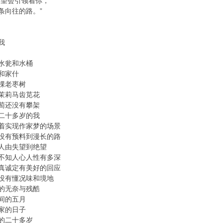
渴望会引领着你，
条向往的路。”
我
水瓮和水桶
和家什
棵老枣树
茉莉马齿苋花
萄还没有攀架
二十多岁的我
着实现作家梦的场景
没有预料到漫长的路
人由失望到绝望
不知人心人性有多深
真诚定有美好的回应
没有懂况味和境地
的无奈与残酷
间的五月
家的日子
的二十多岁