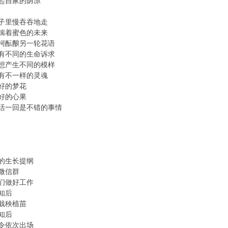
起自家的荫凉
子里慢吞吞地走
揣着蜜色的未来
柯酝酿另一轮花语
有不同的生命诉求
想产生不同的模样
有不一样的灵魂
好的梦花
好的心果
活一回是不错的事情
的生长提纲
微信群
们做好工作
知后
栽秧植苗
知后
令依次出场