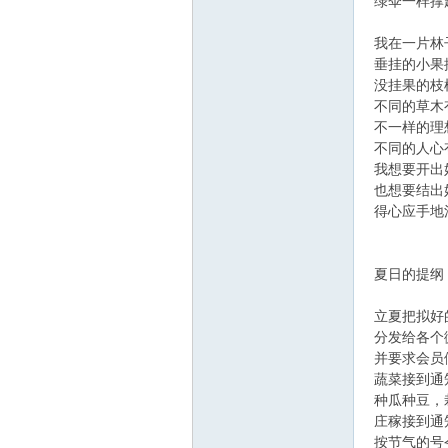
线
绿伞一样撑
我在一片林
垂挂的小果
没挂果的枝
不同的草木
不一样的理
不同的人心
我想要开出
也想要结出
莱
得心应手地
夏日的提纲
立夏把拟好
分发给各个
并要求会员
蔬菜接到通
种瓜种豆，
芜
庄稼接到通
按节气的号