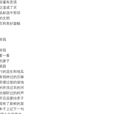
深邃有意境
泛滥成了灾
鼠标选中剪切
的文档
言和美好篇幅
等我
等我
看一看
的麦子
菜园
行的花生和地瓜
有我种过的庄稼
草搂过柴的坡地
的井洗过衣的河
炊烟听过的村声
开完花要结枣子
园有了新鲜的菜
本子上记下一句