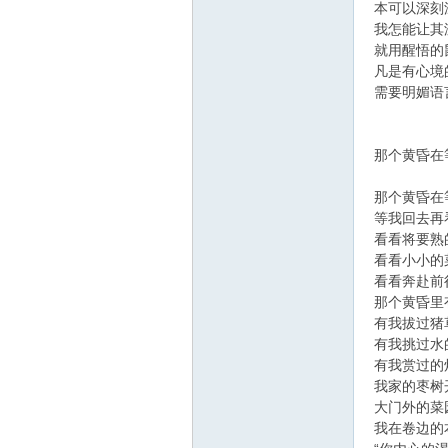
本可以深刻
我怎能让其
就用醒悟的
凡是有心境
需要明媚语
那个黄昏在
那个黄昏在
等我回去再
看看将要熟
看看小小的
看看奔赴前
那个黄昏里
有我拔过猪
有我挑过水
有我赏过的
我家的枣树
大门外的菜
我在卷边的