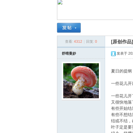
南
[原创作品
查看:
4312
|
回复:
0
舒晴曼妙
发表于 2026
夏日的提纲
在
一些花儿开
一些花儿开
又很快地落
有些开始结
有些不想结
结或不结，
叶子定是要