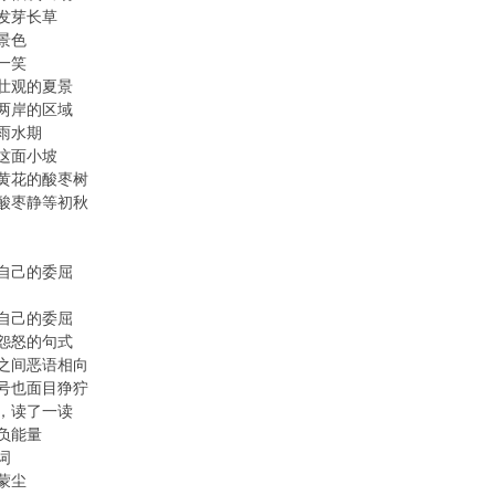
发芽长草
景色
一笑
壮观的夏景
两岸的区域
雨水期
这面小坡
黄花的酸枣树
酸枣静等初秋
自己的委屈
自己的委屈
怨怒的句式
之间恶语相向
号也面目狰狞
，读了一读
负能量
词
蒙尘