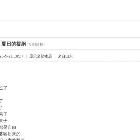
]
夏日的提纲
[复制链接]
-5-21 18:17
|
显示全部楼层
|
来自山东
过了
了
了
果子
果子
都是自由
婆娑起来的