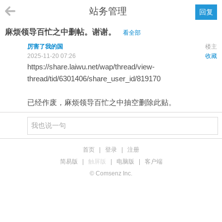
站务管理
回复
麻烦领导百忙之中删帖。谢谢。
看全部
厉害了我的国
楼主
2025-11-20 07:26
收藏
https://share.laiwu.net/wap/thread/view-
thread/tid/6301406/share_user_id/819170
已经作废，麻烦领导百忙之中抽空删除此贴。
首页
|
登录
|
注册
简易版
|
触屏版
|
电脑版
|
客户端
© Comsenz Inc.