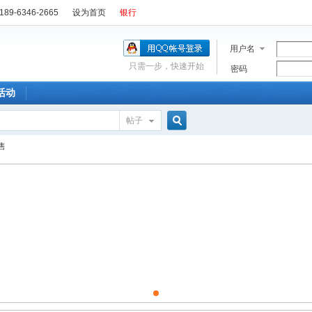
89-6346-2665
设为首页
银行
用户名
只需一步，快速开始
密码
活动
帖子
搜
售
索