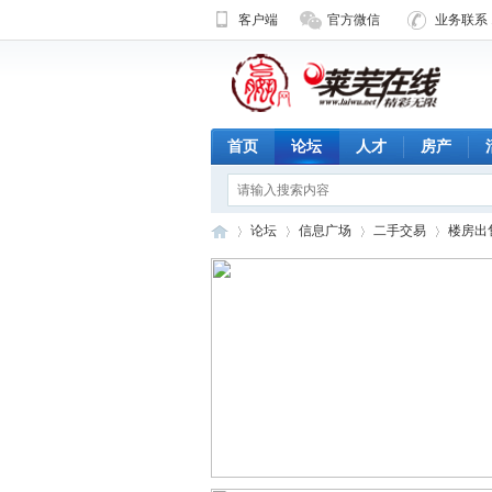
客户端
官方微信
业务联系 1
首页
论坛
人才
房产
论坛
信息广场
二手交易
楼房出
济
»
›
›
›