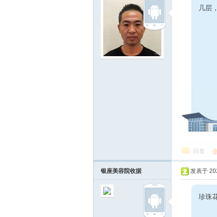
线
几层
莱
回复
银座美容院收据
发表于 2026
芜
珍珠花