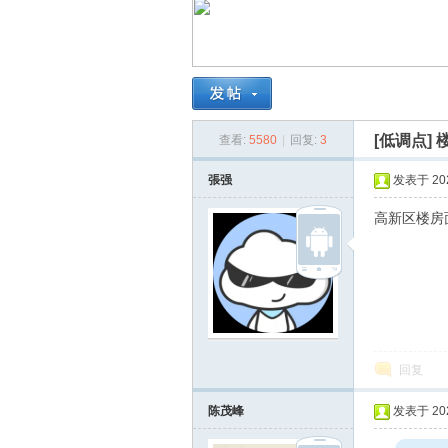
南
[低调点]
查看:
5580
|
回复:
3
張强
发表于 2025
高新区楼房面
在
回复
陈茂峰
发表于 2026