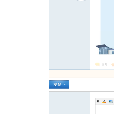
在
回复
线