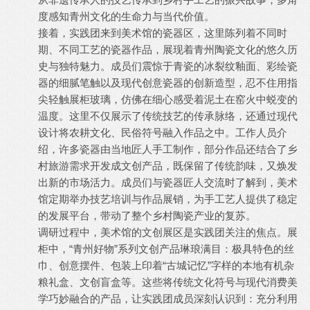
度感知青州文化的生命力与当代价值。
接着，实践团来到美术馆的瓷器区，这里陈列着不同时
期、不同工艺的瓷器作品，展现着青州陶瓷文化的悠久历
史与独特魅力。成员们震惊于青瓷的冰裂纹釉面、彩绘瓷
器的细腻笔触以及现代创意瓷器的创新造型，忍不住用指
尖轻触展柜玻璃，仿佛在细心感受着泥土在窑火中蜕变的
温度。这里不仅展示了传统技艺的传承脉络，还通过现代
设计将农耕文化、民俗符号融入作品之中。工作人员介
绍，许多瓷器由当地匠人手工制作，部分作品还结合了乡
村旅游需求开发成文创产品，既保留了传统韵味，又焕发
出新的市场活力。成员们与瓷器匠人交流时了解到，美术
馆定期举办技艺培训与作品展销，为手工艺人提供了稳定
的发展平台，带动了整个乡村陶瓷产业的复苏。
调研过程中，美术馆的文创展区是实践团关注的焦点。展
柜中，“青州好物”系列文创产品琳琅满目：极具特色的丝
巾、创意摆件、包装上印着“古城记忆”字样的本地有机杂
粮礼盒、文创盲盒等。这些将传统文化符号与现代消费美
学巧妙融合的产品，让实践团成员深刻认识到：充分利用