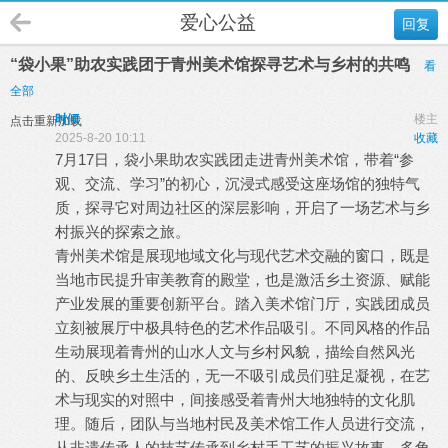
爱心公益
回复
“袋小果”助农实践团于青州美术馆探寻艺术与乡村的共鸣
看
全部
时倾
楼主
点击重新加载
2025-8-20 10:11
收藏
7月17日，袋小果助农实践团走进青州美术馆，带着“参
观、交流、学习”的初心，沉浸式感受这座场馆的独特气
质，探寻它对周边社区的深层影响，开启了一场艺术与乡
村振兴的探索之旅。
青州美术馆是展现地域文化与现代艺术交融的窗口，既是
当地市民提升审美教育的殿堂，也是激活乡土资源、赋能
产业发展的重要创新平台。踏入美术馆门厅，实践团成员
立刻被展厅中极具特色的艺术作品吸引。不同风格的作品
生动展现着青州的山水人文与乡村风貌，描绘自然风光
的、反映乡土生活的，无一不吸引成员们驻足凝视，在艺
术与现实的对照中，间接感受着青州大地独特的文化肌
理。随后，团队与当地村民及美术馆工作人员进行交流，
从非遗传承人的技艺传承到乡村手工艺的振兴故事，多角