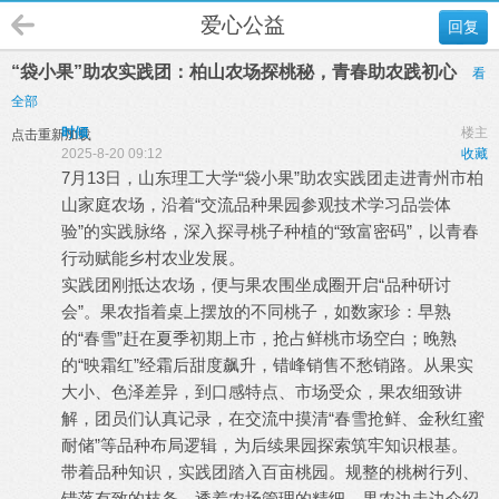
爱心公益
回复
“袋小果”助农实践团：柏山农场探桃秘，青春助农践初心
看
全部
时倾
楼主
点击重新加载
2025-8-20 09:12
收藏
7月13日，山东理工大学“袋小果”助农实践团走进青州市柏
山家庭农场，沿着“交流品种果园参观技术学习品尝体
验”的实践脉络，深入探寻桃子种植的“致富密码”，以青春
行动赋能乡村农业发展。
实践团刚抵达农场，便与果农围坐成圈开启“品种研讨
会”。果农指着桌上摆放的不同桃子，如数家珍：早熟
的“春雪”赶在夏季初期上市，抢占鲜桃市场空白；晚熟
的“映霜红”经霜后甜度飙升，错峰销售不愁销路。从果实
大小、色泽差异，到口感特点、市场受众，果农细致讲
解，团员们认真记录，在交流中摸清“春雪抢鲜、金秋红蜜
耐储”等品种布局逻辑，为后续果园探索筑牢知识根基。
带着品种知识，实践团踏入百亩桃园。规整的桃树行列、
错落有致的枝条，透着农场管理的精细。果农边走边介绍