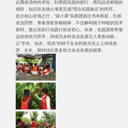
从围坐话种的求知，到果园实践的躬行，再到品尝鲜桃的
感悟，知识在农场土壤里完成“理论实践验证”的闭环。
此次柏山农场之行，“袋小果”实践团跳出书本框架，扎根
农业田野。青春身影穿梭桃林，不仅解码桃子种植的技术
密码，更以实际行动践行助农初心。未来，实践团将带着
这份热忱与所学，持续为乡村农业发展注入青春动能，
让“学农、知农、助农”的种子在乡村振兴沃土上持续发
芽、生长，期待结出更多助力农业发展的硕果。