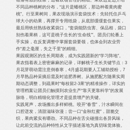
不同品种桃树的分布，“这片是蟠桃区，那边种着黄肉蜜
桃”。行至果树间，果农现场演示套袋技术：先轻托住乒乓
球大小的幼果，再撑开专用纸袋，从底部缓缓套住果实，
最后用铁丝熟练收紧袋口，“套袋能防虫害、保品相，袋口
别伤着果柄，这可是桃子生长的‘生命线’”。团员们轮番上
手实操，在反复调整中掌握套袋要领，也体会到农业劳
作“差之毫厘，失之千里”的精细。
果园观测区的生长周期表，成为实践团新的“学习阵地”。
果农指着表上密密麻麻的记录，详解桃子生长关键节点：3
月花芽萌动需注意倒春寒，4月盛花期要人工辅助授粉，7
月早熟品种采摘后需及时追肥养树。从施肥配方随果实周
期动态调整，到疏果时“每枝留2-3果”的精准操作，详实的
管理档案让团员们触摸到农业生产“靠天更靠科学”的发展
脉络，明白精细化管理才是提质增产的关键。
实践尾声，农场搬出多样鲜桃。咬开“春雪”，汁水瞬间在
口腔迸发，清甜滋味弥漫；尝一口“金秋红蜜”，甜脆交
织，果肉紧实有嚼劲。不同品种在舌尖碰撞出各异风味，
让此前交流的品种特性从文字描述落地为真切味觉体验。