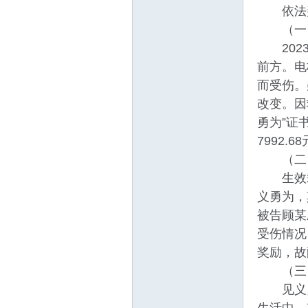
线
依法判
（一）
2023
前方。电
而受伤。
改变。因
勇为”证
莱
7992.6
（二）
生效裁
义勇为，
被告顾某
受伤情况
奖励，故
（三）
芜
见义勇