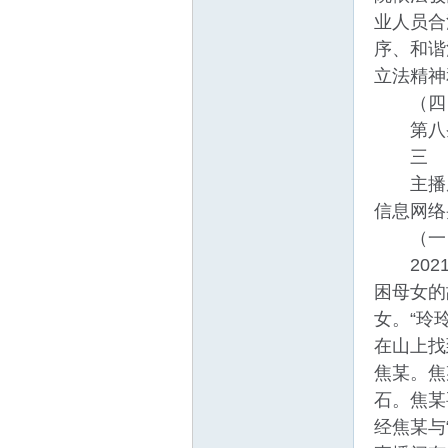
业人员合
序、和谐
立法精神
（四）
第八条
三
主播虚
信息网络
（一）
2021
困母女的
女。“玲
在山上找
焦某。焦
石。焦某
经焦某与