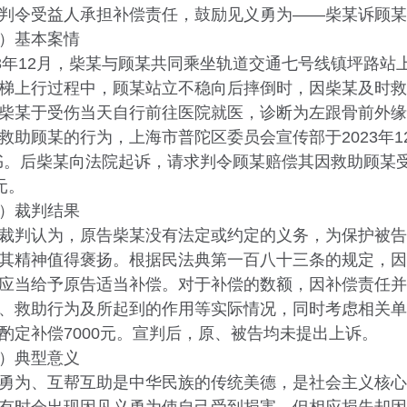
令受益人承担补偿责任，鼓励见义勇为——柴某诉顾某
基本案情
年12月，柴某与顾某共同乘坐轨道交通七号线镇坪路站
梯上行过程中，顾某站立不稳向后摔倒时，因柴某及时救
柴某于受伤当天自行前往医院就医，诊断为左跟骨前外缘
救助顾某的行为，上海市普陀区委员会宣传部于2023年1
书。后柴某向法院起诉，请求判令顾某赔偿其因救助顾某
8元。
裁判结果
判认为，原告柴某没有法定或约定的义务，为保护被告
其精神值得褒扬。根据民法典第一百八十三条的规定，因
应当给予原告适当补偿。对于补偿的数额，因补偿责任并
、救助行为及所起到的作用等实际情况，同时考虑相关单
酌定补偿7000元。宣判后，原、被告均未提出上诉。
典型意义
为、互帮互助是中华民族的传统美德，是社会主义核心