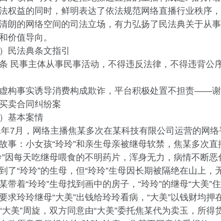
法权益的同时，鲜明表达了依法规范网络直播行业秩序，
清朗的网络空间的司法立场，有力弘扬了民法典关于从事
和价值导向。
民法典条文指引
 民事主体从事民事活动，不得违反法律，不得违背公
构事实诱导消费构成欺诈，平台积极处置不担责——谢
买卖合同纠纷案
基本案情
年7月，网络主播焦某多次在某科技有限公司运营的网络
故事：小女孩“玲玲”和亲生母亲被继母软禁，焦某多次直
玲”因每天吃继母喂食的不明药片，浑身无力，病情不断
到了“玲玲”的生母，但“玲玲”生母因长期被隔绝在山上
某带着“玲玲”生母找到画中的房子，“玲玲”的继母“大美
要求玲玲继母“大美”出钱给玲玲看病，“大美”以钱财均
“大美”周旋，双方同意由“大美”委托焦某代为卖玉，所得