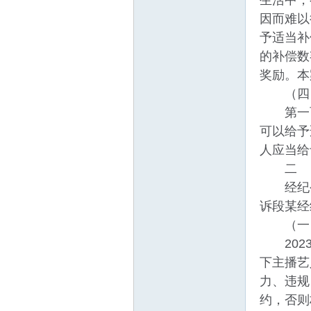
生活中，
因而难以
予适当补
的补偿数
奖励。本
（四）
在
第一百
可以给予
人应当给
二
经纪公
诉段某经
（一）
2023
线
下主播艺
力、违规
约，否则