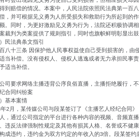
有时会出现因见义勇为使自己受到损害，但相应损失却因
得到赔偿的情况。本案中，人民法院依照民法典第一百八
偿，并可根据见义勇为人所受损失和救助行为所起到的作
额。同时，为更好激励见义勇为行为，法院还积极协调相
案裁判为类案提供了规则指引，同时也旗帜鲜明彰显出鼓
民法典条文指引
八十三条 因保护他人民事权益使自己受到损害的，由侵
适当补偿。没有侵权人、侵权人逃逸或者无力承担民事责
予适当补偿。
司要求网络主播违背公序良俗直播，主播拒绝履行，不
纪合同纠纷案
基本案情
年2月，某传媒公司与段某签订了《主播艺人经纪合同》
人，通过公司指定的平台进行各种内容的视频、音频直播
、违反法律强制性规定及其他有损其人格、名誉或不健康
构成违约，违约金为双方约定的年收入的3倍。段某签约