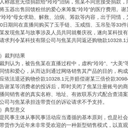
人称愿意无偿捐款给“玲玲”治病，焦某不同意接受捐款，
将玉器出售回馈粉丝的爱心来筹集“玲玲”的医疗费用。
“玲玲”母女求助、解救、治病、筹款等内容，出于同情，为
30日期间在直播间购买了玉手链、玉戒指、玉吊坠等33件商
某发现焦某与故事涉及人员共同就餐庆祝，遂向某科技有
请求判令某科技有限公司与焦某共同返还购物款10328.
裁判结果
认为，被告焦某在直播过程中，虚构“玲玲”、“大美”
同情和爱心，从而达到通过网络销售其产品的目的，构成
应依法退还购物价款10328.1元并赔偿谢某三倍价款309
告谢某等消费者的投诉后，即时关闭了焦某注册账号的商
播间销售者的真实名称、地址、有效联系方式配合查清案
公司与焦某承担连带责任的诉讼请求不予支持。
典型意义
民事主体从事民事活动应当遵循的基本原则，也是社会
带货作为近年来非常受欢迎的一种新型销售模式，以直观