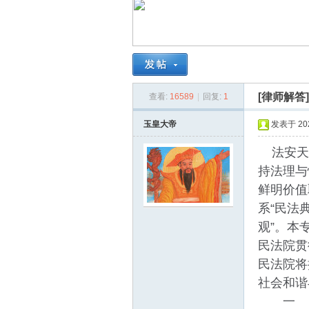
南
[律师解答
查看:
16589
|
回复:
1
玉皇大帝
发表于 2025
法安天下
持法理与
在
鲜明价值
系“民法
观”。本
民法院贯
民法院将
社会和谐
一