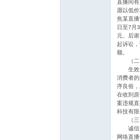
直播间有
愿以低价
焦某直播
日至7月
元。后谢
起诉讼，
额。
（二）
生效裁判
消费者的
序良俗，
在收到原
案违规直
科技有限
（三）
诚信是
网络直播