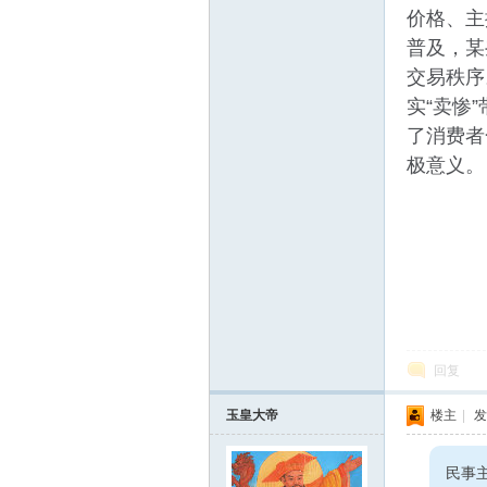
价格、主
普及，某
交易秩序
实“卖惨
了消费者
极意义。
回复
玉皇大帝
楼主
|
发
民事