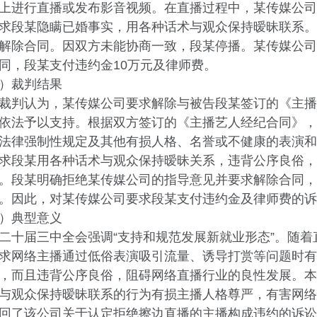
上进行直播或发布影音视频。在直播过程中，某传媒公司
求段某隐瞒已婚事实，用各种话术与观众保持暧昧联系。
解除合同。因双方未能协商一致，段某停播。某传媒公司
同，段某支付违约金10万元及律师费。
裁判结果
判认为，某传媒公司要求解除与被告段某签订的《主播
依法予以支持。根据双方签订的《主播艺人经纪合同》，
法律强制性规定及其他有损人格、名誉或不健康的表演和
求段某用各种话术与观众保持暧昧关系，违背公序良俗，
。段某明确拒绝某传媒公司的指导意见并要求解除合同，
。因此，对某传媒公司要求段某支付违约金及律师费的诉
典型意义
届三中全会强调“支持和规范发展新就业形态”。随着
求网络主播通过低俗表演吸引流量、诱导打赏等问题时有
，而且违背公序良俗，阻碍网络直播行业的良性发展。本
与观众保持暧昧联系的行为有损主播人格尊严，有害网络
回了该公司关于认定拒绝擦边直播的主播构成违约的诉讼