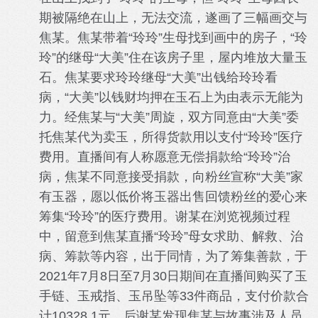
期被隔绝在山上，无法交流，遂画了三幅画交与
焦某。焦某带着“玲玲”生母找到画中的房子，“玲
玲”的继母“大美”住在该房子里，屋内堆放大量玉
石。焦某要求玲玲继母“大美”出钱给玲玲看
病，“大美”以钱财均押在玉石上为由表示无能为
力。经焦某与“大美”周旋，双方同意由“大美”委
托焦某代为卖玉，所得货款用以支付“玲玲”医疗
费用。直播间有人称愿意无偿捐款给“玲玲”治
病，焦某不同意接受捐款，向粉丝宣称“大美”家
有玉器，愿以低价将玉器出售回馈粉丝的爱心来
筹集“玲玲”的医疗费用。谢某在浏览视频过程
中，留意到焦某直播“玲玲”母女求助、解救、治
病、筹款等内容，出于同情，为了筹集善款，于
2021年7月8日至7月30日期间在直播间购买了玉
手链、玉戒指、玉吊坠等33件商品，支付价款合
计10328.1元。后谢某发现焦某与故事涉及人员