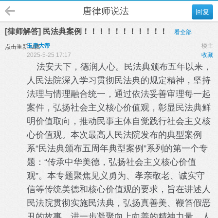
唐律师说法
回复
[律师解答] 民法典案例！！！！！！！！！！！
看全部
玉皇大帝
楼主
点击重新加载
2025-5-25 17:17
收藏
法安天下，德润人心。民法典颁布五年以来，
人民法院深入学习贯彻民法典的规定精神，坚持
法理与情理融合统一，通过依法妥善审理每一起
案件，弘扬社会主义核心价值观，彰显民法典鲜
明价值取向，推动民事主体自觉践行社会主义核
心价值观。本次最高人民法院发布的典型案例
系“民法典颁布五周年典型案例”系列的第一个专
题：“传承中华美德，弘扬社会主义核心价值
观”。本专题聚焦见义勇为、孝亲敬老、诚实守
信等传统美德和核心价值观的要求，旨在讲述人
民法院贯彻实施民法典，弘扬真善美、鞭笞假恶
丑的故事，进一步凝聚向上向善的精神力量。人