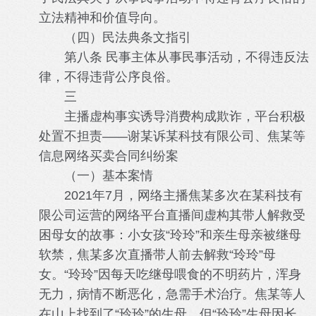
立法精神和价值导向。
（四）民法典条文指引
第八条 民事主体从事民事活动，不得违反法
律，不得违背公序良俗。
三
主播虚构事实诱导消费构成欺诈，平台积极
处置不担责——谢某诉某科技有限公司、焦某等
信息网络买卖合同纠纷案
（一）基本案情
2021年7月，网络主播焦某多次在某科技有
限公司运营的网络平台直播间虚构其带人解救受
困母女的故事：小女孩“玲玲”和亲生母亲被继母
软禁，焦某多次直播带人前去解救“玲玲”母
女。“玲玲”因每天吃继母喂食的不明药片，浑身
无力，病情不断恶化，急需手术治疗。焦某等人
在山上找到了“玲玲”的生母，但“玲玲”生母因长