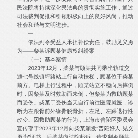
民法院将持续深化民法典的贯彻实施工作，通过
司法裁判促推和引领积极向上的良好风尚，推动
社会和谐与文明进步。
一
依法判令受益人承担补偿责任，鼓励见义勇
为——柴某诉顾某健康权纠纷案
（一）基本案情
2023年12月，柴某与顾某共同乘坐轨道交
通七号线镇坪路站上行自动扶梯，顾某位于柴某
前方。电梯上行过程中，顾某站立不稳向后摔倒
时，因柴某及时救助而未倒，但柴某为救助顾某
而受伤。柴某于受伤当天自行前往医院就医，诊
断为左跟骨前外缘撕脱骨折，左足、左踝退行性
改变。因救助顾某的行为，上海市普陀区委员会
宣传部于2023年12月向柴某颁发“普陀好人-见义
勇为”证书。后柴某向法院起诉，请求判令顾某