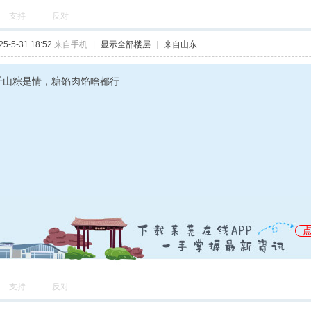
支持
反对
-5-31 18:52
来自手机
|
显示全部楼层
|
来自山东
千山粽是情，糖馅肉馅啥都行
支持
反对