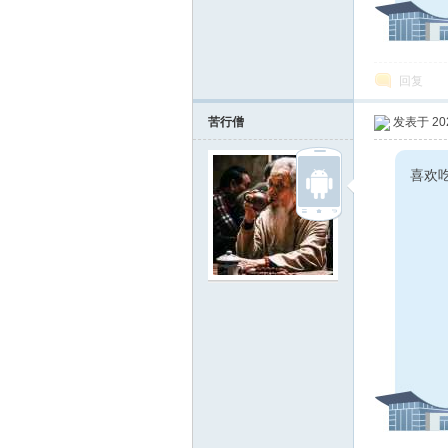
线
回复
苦行僧
发表于 2025
喜欢
莱
芜