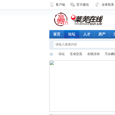
客户端
官方微信
业务联系 1
首页
论坛
人才
房产
论坛
互动交流
在线活动
万众瞩
济
»
›
›
›