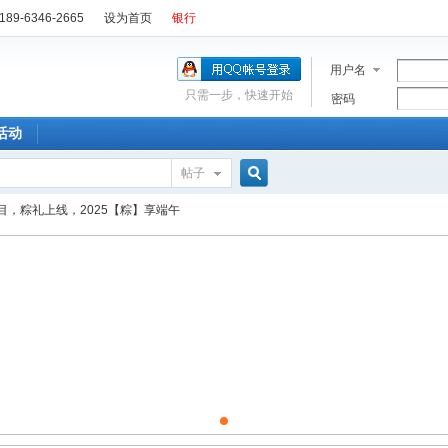
89-6346-2665
设为首页
银行
用户名
只需一步，快速开始
密码
活动
帖子
搜
目，粽礼上线，2025【粽】享端午
索