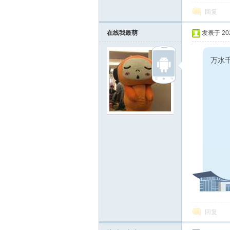
回复
在线我最萌
发表于 2025
万水
在
线
回复