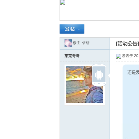
南
楼主:
饼饼
[活动公告
莱芜哥哥
发表于 2025
还是
在