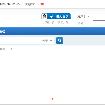
89-6346-2665
设为首页
银行
用户名
只需一步，快速开始
密码
活动
帖子
搜
强国！！！
索