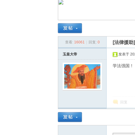
南
[法律援助
查看:
16061
|
回复:
0
玉皇大帝
发表于 2025
学法强国！
在
回复