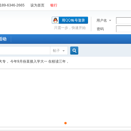
89-6346-2665
设为首页
银行
用户名
只需一步，快速开始
密码
活动
帖子
搜
大专， 今年9月份直接入学大一 在校读三年，
索