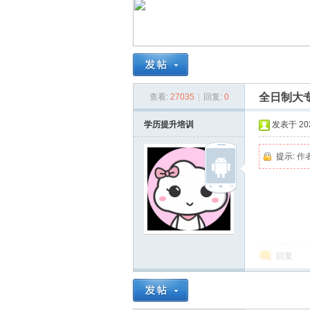
南
全日制大专
查看:
27035
|
回复:
0
学历提升培训
发表于 2024
提示:
作
在
回复