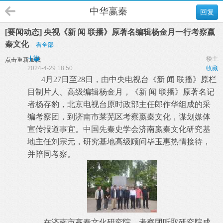
中华嬴秦
回复
[要闻动态] 央视《新 闻 联播》原著名编辑杨金月一行考察嬴
秦文化
看全部
十柒
楼主
点击重新加载
2024-4-29 18:50
收藏
4月27日至28日，由中央电视台《新 闻 联播》原栏
目制片人、高级编辑杨金月，《新 闻 联播》原著名记
者杨存豹，北京电视台原时政部主任郎作华组成的采
编考察团，到济南市莱芜区考察嬴秦文化，谋划媒体
宣传报道事宜。中国先秦史学会济南嬴秦文化研究基
地主任刘宗元，研究基地高级顾问毕玉惠热情接待，
并陪同考察。
在济南市嬴秦文化研究院，考察团听取研究院成