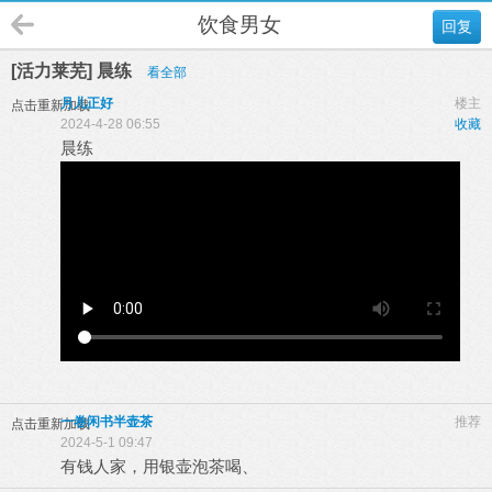
饮食男女
回复
[活力莱芜] 晨练
看全部
月儿正好
楼主
点击重新加载
2024-4-28 06:55
收藏
晨练
一卷闲书半壶茶
推荐
点击重新加载
2024-5-1 09:47
有钱人家，用银壶泡茶喝、