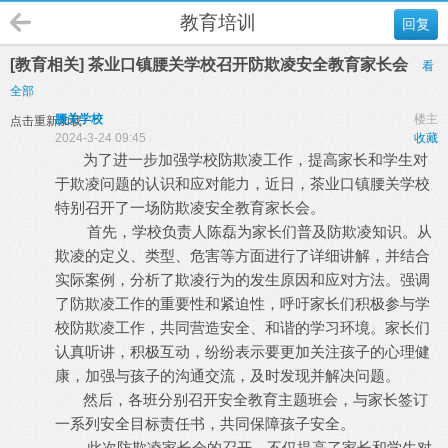
教育培训
回复
[教育相关] 茶业口镇腰关学校召开防欺凌安全教育家长会
看
全部
腰关学校
楼主
点击重新加载
2024-3-24 09:45
收藏
为了进一步加强学校防欺凌工作，提高家长和学生对
于欺凌问题的认识和应对能力，近日，茶业口镇腰关学校
特别召开了一场防欺凌安全教育家长会。
首先，学校负责人陈磊为家长们普及防欺凌知识。从
欺凌的定义、类型、危害等方面进行了详细讲解，并结合
实际案例，分析了欺凌行为的发生原因和应对方法。强调
了防欺凌工作的重要性和紧迫性，呼吁家长们积极参与学
校防欺凌工作，共同营造安全、和谐的学习环境。家长们
认真听讲，积极互动，纷纷表示要更加关注孩子的心理健
康，加强与孩子的沟通交流，及时发现并解决问题。
然后，各班分别召开安全教育主题班会，与家长签订
一系列安全目标责任书，共同保障孩子安全。
此次防欺凌家长会的召开，不仅提高了家长和学生对