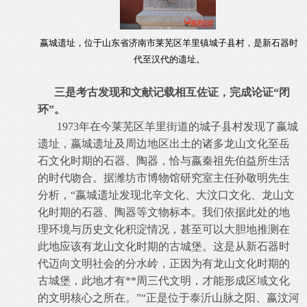
嬴城遗址，位于山东省济南市莱芜区羊里镇城子县村，是新石器时
代至汉代的遗址。
三是考古发现和文献记载相互佐证，完成论证“闭
环”。
1973年在今莱芜区羊里街道的城子县村发现了嬴城
遗址，嬴城遗址及周边地区出土的诸多龙山文化至岳
石文化时期的石器、陶器，恰与嬴秦祖先伯益所生活
的时代吻合。据潍坊市博物馆研究室主任孙敬明先生
分析，“嬴城遗址发现北辛文化、大汶口文化、龙山文
化时期的石器、陶器等文物标本。我们依据此处的地
理环境与历史文化积淀情况，甚至可以大胆地推测在
此地应该有龙山文化时期的古城堡。这是从新石器时
代迈向文明社会的分水岭，正因为有龙山文化时期的
古城堡，此地才有**周三代文明，才能形成区域文化
的文明核心之所在。”“正是位于泰沂山脉之阳、嬴汶河