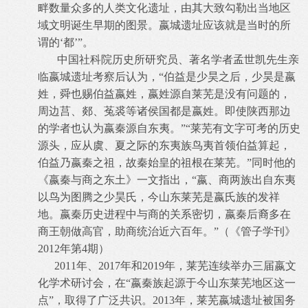
畔数量众多的人类文化遗址，由其大致勾勒出当地区
域文明诞生早期的图景。嬴城遗址应该就是当时的所
谓的‘都’”。
中国社科院历史所研究员、著名学者孟世凯先生亲
临嬴城遗址考察后认为，“伯益是少昊之后，少昊是嬴
姓，舜也赐伯益嬴姓，嬴姓源自莱芜是没有问题的，
周边莒、郯、菟裘等诸侯国都是嬴姓。即使陕西那边
的学者也认为嬴秦源自东夷。”“莱芜有文字可考的历史
源头，应从虞、夏之际的东夷族鸟夷首领伯益算起，
伯益乃嬴秦之祖，故秦始皇的祖根在莱芜。”同时他的
《嬴秦与商之东土》一文指出，“嬴、商两族出自东夷
以鸟为图腾之少昊氏，今山东莱芜是嬴氏族的发祥
地。嬴秦历史进程中与商的关系密切，嬴秦后裔多在
商王朝做高官，助商统治近六百年。”（《管子学刊》
2012年第4期）
2011年、2017年和2019年，莱芜连续举办三届嬴文
化学术研讨会，在“嬴秦族起源于今山东莱芜地区这一
点”，取得了广泛共识。2013年，莱芜嬴城遗址被国务