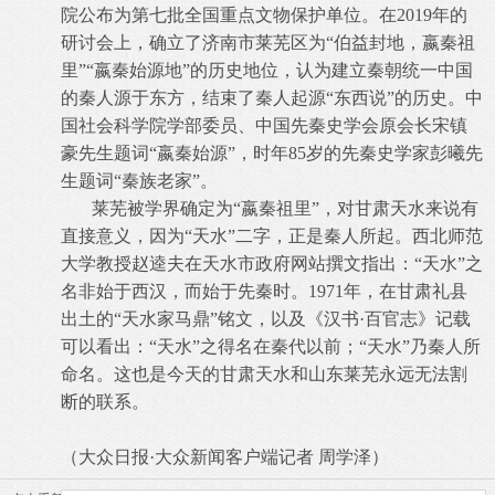
院公布为第七批全国重点文物保护单位。在2019年的
研讨会上，确立了济南市莱芜区为“伯益封地，嬴秦祖
里”“嬴秦始源地”的历史地位，认为建立秦朝统一中国
的秦人源于东方，结束了秦人起源“东西说”的历史。中
国社会科学院学部委员、中国先秦史学会原会长宋镇
豪先生题词“嬴秦始源”，时年85岁的先秦史学家彭曦先
生题词“秦族老家”。
莱芜被学界确定为“嬴秦祖里”，对甘肃天水来说有
直接意义，因为“天水”二字，正是秦人所起。西北师范
大学教授赵逵夫在天水市政府网站撰文指出：“天水”之
名非始于西汉，而始于先秦时。1971年，在甘肃礼县
出土的“天水家马鼎”铭文，以及《汉书·百官志》记载
可以看出：“天水”之得名在秦代以前；“天水”乃秦人所
命名。这也是今天的甘肃天水和山东莱芜永远无法割
断的联系。
（大众日报·大众新闻客户端记者 周学泽）