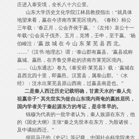
庄进入泰安境，全长八十六公里。
山东大学历史文化学院江林昌教授指出：“就具体
地望来看，嬴在今济南市莱芜区境内。《春秋》桓公
三年载：‘春正月，公会齐侯于嬴。’《左传》哀公十一
年载:‘公会吴子伐齐。五月，克博，壬申，至于嬴。’杨
‘嬴 故 城 在 今 山 东 莱 芜 县 西 北。
伯峻注：
……’
《汉书·地理志》谓：‘泰山郡有嬴县。’嬴县或称
嬴城、嬴邑，在齐鲁交界处的济南市莱芜区境内。
……《山东通志》卷九《泰安府·莱芜县》载：‘嬴城在
县西北四十里，即嬴邑。汉置县，属泰山郡。’《水
经》：汶水出莱芜县原山西南，过嬴县南是也。”
二是秦人西迁历史记载明确，甘肃天水的“秦人先
祖嬴非子” 其先世实为徙自山东境内商奄的嬴姓居民，
国内学者关于秦起源东方的考证，是非常早的。
钱穆为代表的一批学者认为，秦人族源在东方，他
的《国史大纲》主张“秦之先世本在东方，为殷诸侯，
及中谲始西迁。”
据司马迁的《史记》等记载，中国社会科学院考古