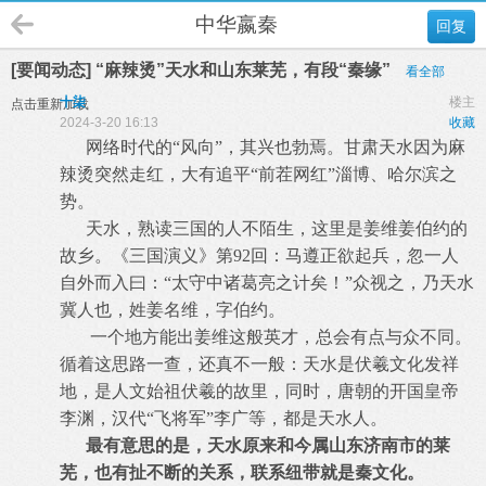
中华嬴秦
回复
[要闻动态] “麻辣烫”天水和山东莱芜，有段“秦缘”
看全部
十柒
楼主
点击重新加载
2024-3-20 16:13
收藏
网络时代的“风向”，其兴也勃焉。甘肃天水因为麻
辣烫突然走红，大有追平“前茬网红”淄博、哈尔滨之
势。
天水，熟读三国的人不陌生，这里是姜维姜伯约的
故乡。《三国演义》第92回：马遵正欲起兵，忽一人
自外而入曰：“太守中诸葛亮之计矣！”众视之，乃天水
冀人也，姓姜名维，字伯约。
一个地方能出姜维这般英才，总会有点与众不同。
循着这思路一查，还真不一般：天水是伏羲文化发祥
地，是人文始祖伏羲的故里，同时，唐朝的开国皇帝
李渊，汉代“飞将军”李广等，都是天水人。
最有意思的是，天水原来和今属山东济南市的莱
芜，也有扯不断的关系，联系纽带就是秦文化。