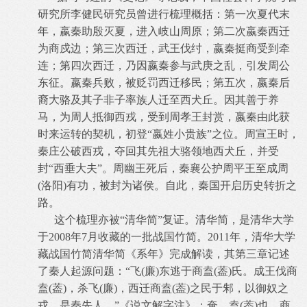
研究所李健民研究员曾进行梳理概括：第一次夏代末
年，嬴秦助殷灭夏，进入岐山周原；第二次嬴秦西迁
为商戍边；第三次西迁，武王伐纣，嬴秦挺商受到牵
连；第四次西迁，乃因嬴秦参与武庚之乱，引发周公
东征。嬴秦兵败，被贬罚西迁移民；第五次，嬴秦后
裔大骆及其子非子率族人迁至西犬丘。因其善于养
马，为周人抵御西戎，受到周孝王封赏，嬴秦由此获
时来运转的契机，初登“嬴姓小贵族”之位。周宣王时，
秦庄公破西戎，夺回其先祖大骆领地西犬丘，并受
封“西垂大夫”。周幽王死后，秦襄公护周平王至成周
(洛阳)有功，被封为诸侯。自此，秦国开启历史转折之
路。
这个梳理亦被“清华简”复证。清华简，是清华大学
于2008年7月收藏的一批战国竹简。2011年，清华大学
藏战国竹简清华简《系年》完成解读，其第三章记述
了秦人起源问题：“飞(廉)东逃于商盍(葢)氏。成王伐商
盍(葢)，杀飞(廉)，西迁商盍(葢)之民于邾，以御奴之
戎，是秦先人。”《说文解字注》：奄，盍(葢)也。商