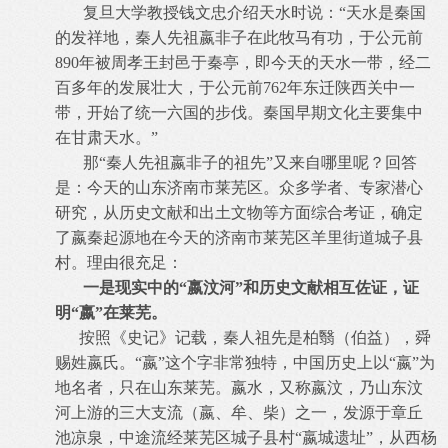
复旦大学教授钱文忠介绍天水时说：“天水是秦国
的发祥地，秦人先祖嬴非子在此牧马有功，于公元前
890年被周孝王封邑于秦亭，即今天的天水一带，经二
百多年的发展壮大，于公元前762年东迁陕西关中一
带，开始了统一六国的步伐。秦国早期文化主要集中
在甘肃天水。”
那“秦人先祖嬴非子的祖先”又来自哪里呢？回答
是：今天的山东济南市莱芜区。众多学者、专家潜心
研究，从历史文献和出土文物等方面综合考证，确定
了嬴秦起源地在今天的济南市莱芜区羊里街道城子县
村。理由很充足：
一是现实中的“嬴汶河”和历史文献相互佐证，证
明“嬴”在莱芜。
按照《史记》记载，秦人祖先是柏翳（伯益），舜
赐姓嬴氏。“嬴”这个字非常独特，中国历史上以“嬴”为
地名者，只在山东莱芜。嬴水，又称嬴汶，乃山东汶
河上游的三大支流（嬴、牟、柴）之一，发源于章丘
池凉泉，中途流经莱芜区城子县村“嬴城遗址”，从西杨