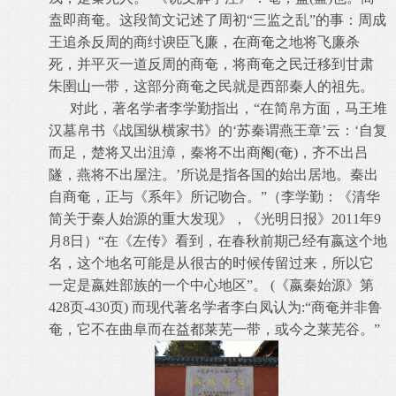
盍即商奄。这段简文记述了周初“三监之乱”的事：周成
王追杀反周的商纣谀臣飞廉，在商奄之地将飞廉杀
死，并平灭一道反周的商奄，将商奄之民迁移到甘肃
朱圉山一带，这部分商奄之民就是西部秦人的祖先。
对此，著名学者李学勤指出，“在简帛方面，马王堆
汉墓帛书《战国纵横家书》的‘苏秦谓燕王章’云：‘自复
而足，楚将又出沮漳，秦将不出商阉(奄)，齐不出吕
隧，燕将不出屋注。’所说是指各国的始出居地。秦出
自商奄，正与《系年》所记吻合。”（李学勤：《清华
简关于秦人始源的重大发现》，《光明日报》2011年9
月8日）“在《左传》看到，在春秋前期己经有嬴这个地
名，这个地名可能是从很古的时候传留过来，所以它
一定是嬴姓部族的一个中心地区”。 (《嬴秦始源》第
428页-430页) 而现代著名学者李白凤认为:“商奄并非鲁
奄，它不在曲阜而在益都莱芜一带，或今之莱芜谷。”