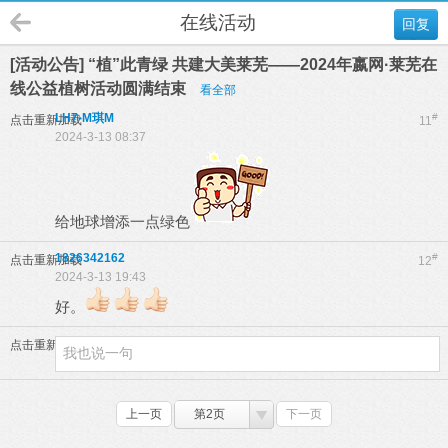
在线活动
回复
[活动公告] “植”此青绿 共建大美莱芜——2024年嬴网·莱芜在
线公益植树活动圆满结束
看全部
LH7-M琪M
#
点击重新加载
11
2024-3-13 08:37
给地球增添一点绿色
1826342162
#
点击重新加载
12
2024-3-13 19:43
好。
点击重新加载
上一页
第2页
下一页