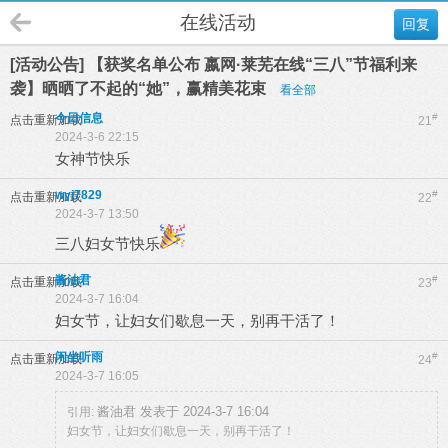
在线活动
回复
[活动公告] 【获奖名单公布 嬴网·莱芜在线“三八”节福利来
袭】晒晒了不起的“她”，赢精美花束
看全部
今日信息
#
点击重新加载
21
2024-3-6 22:15
女神节快乐
wyj7829
#
点击重新加载
22
2024-3-7 13:50
三八妇女节快乐
酱油君
#
点击重新加载
23
2024-3-7 16:04
妇女节，让妇女们歇息一天，别再干活了！
闲坐听雨
#
点击重新加载
24
2024-3-7 16:05
酱油君 发表于 2024-3-7 16:04
引用:
妇女节，让妇女们歇息一天，别再干活了！