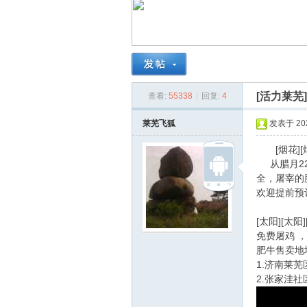
南
[活力莱芜
查看:
55338
|
回复:
4
莱芜飞狐
发表于 2024
[烟花][烟
从腊月22
在
全，屠宰的
欢迎提前预
[太阳][
免费屠鸡 
肥牛售卖地
1.济南莱芜
2.张家洼社