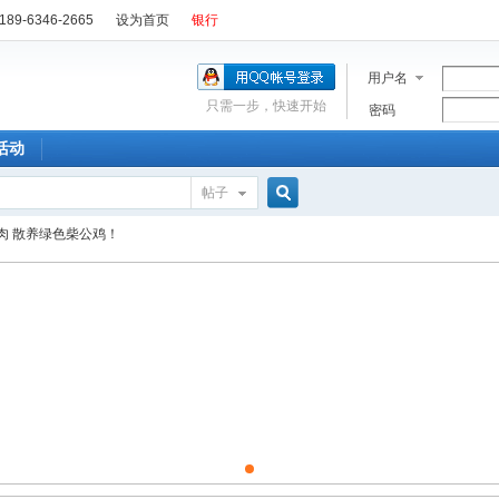
89-6346-2665
设为首页
银行
用户名
只需一步，快速开始
密码
活动
帖子
搜
肉 散养绿色柴公鸡！
索