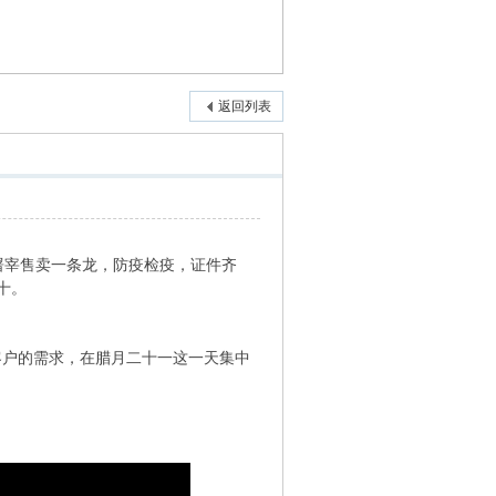
返回列表
屠宰售卖一条龙，防疫检疫，证件齐
十。
因客户的需求，在腊月二十一这一天集中