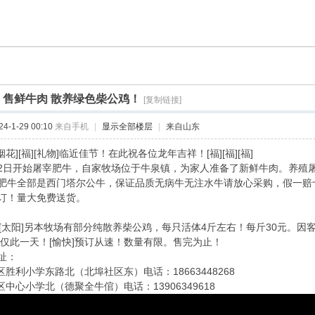
]
售鲜牛肉 散养绿色柴公鸡！
[复制链接]
-1-29 00:10
来自手机
|
显示全部楼层
|
来自山东
花][福][礼物]临近佳节！在此祝各位龙年吉祥！[福][福][福]
日开始屠宰肥牛，自家牧场位于牛泉镇，为家人准备了新鲜牛肉。养殖
肥牛全部是西门塔尔公牛，保证品质无病牛无注水牛请放心采购，假一赔
订！量大免费送货。
太阳][太阳]另本牧场有部分纯散养柴公鸡，每只活体4斤左右！每斤30元。
，仅此一天！[愉快]预订从速！数量有限。售完为止！
址：
区胜利小学东路北（北埠社区东）电话：18663448268
区中心小学北（德聚全牛倌）电话：13906349618