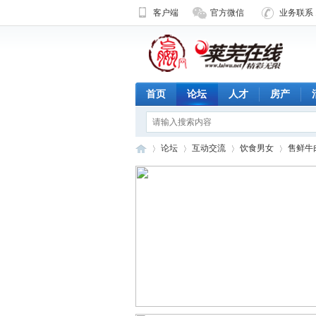
客户端
官方微信
业务联系 1
首页
论坛
人才
房产
论坛
互动交流
饮食男女
售鲜牛
济
»
›
›
›