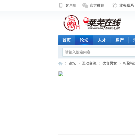
客户端
官方微信
业务联系 1
首页
论坛
人才
房产
论坛
互动交流
饮食男女
相聚福
济
»
›
›
›