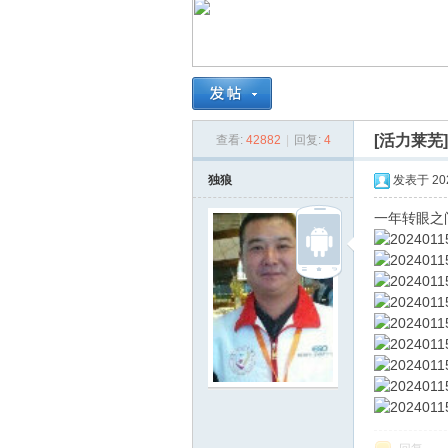
南
[活力莱芜
查看:
42882
|
回复:
4
独狼
发表于 2024
一年转眼之
在