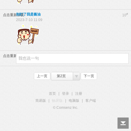
别打了我是酱油
#
点击重新加载
10
2023-7-10 11:09
点击重新加载
上一页
第2页
下一页
首页
|
登录
|
注册
简易版
|
触屏版
|
电脑版
|
客户端
© Comsenz Inc.