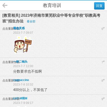
教育培训
回复
[教育相关] 2023年济南市莱芜职业中等专业学校"职教高考
班"招生办法
看全部
褪色灵感
#
点击重新加载
6
2023-7-7 09:07
一杯二锅头
#
点击重新加载
7
2023-7-7 12:00
分数要求也不低啊
cappuccino
#
点击重新加载
8
2023-7-8 10:32
400分以上，不算低了
LH7-M琪M
#
点击重新加载
9
2023-7-9 09:17