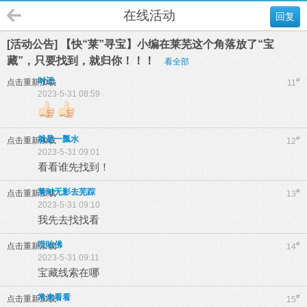
在线活动
回复
[活动公告] 【快“莱”寻宝】小编在莱芜这个角落放了“宝
藏”，只要找到，就归你！！！
看全部
时迁.
#
点击重新加载
11
2023-5-31 08:59
就是一瓢水
#
点击重新加载
12
2023-5-31 09:01
看看谁先找到！
莱时无影去芜踪
#
点击重新加载
13
2023-5-31 09:10
我先去找找看
哎吆佛
#
点击重新加载
14
2023-5-31 09:11
宝藏线索在哪
常来看看
#
点击重新加载
15