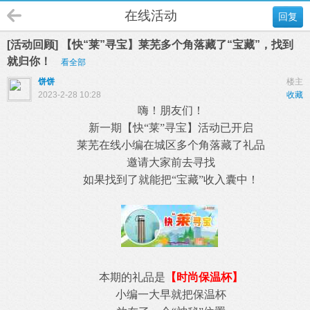
在线活动
回复
[活动回顾] 【快“莱”寻宝】莱芜多个角落藏了“宝藏”，找到
就归你！
看全部
饼饼
楼主
2023-2-28 10:28
收藏
嗨！朋友们！
新一期【快“莱”寻宝】活动已开启
莱芜在线小编在城区多个角落藏了礼品
邀请大家前去寻找
如果找到了就能把“宝藏”收入囊中！
本期的礼品是
【时尚保温杯】
小编一大早就把保温杯