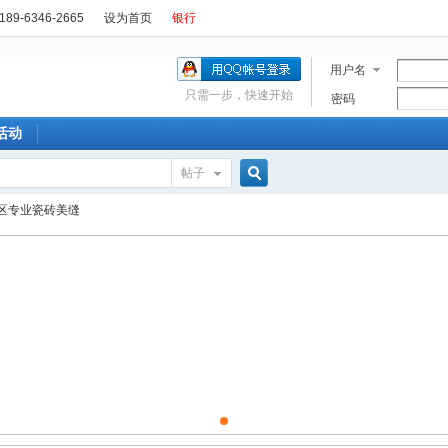
89-6346-2665
设为首页
银行
用户名
只需一步，快速开始
密码
活动
帖子
搜
区专业瓷砖美缝
索