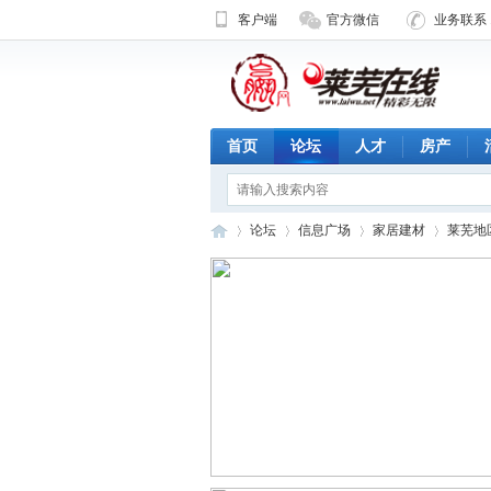
客户端
官方微信
业务联系 1
首页
论坛
人才
房产
论坛
信息广场
家居建材
莱芜地
济
»
›
›
›