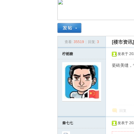
南
[楼市资讯
查看:
35519
|
回复:
3
柠栀糖
发表于 2023
瓷砖美缝，专
在
回复
秦七七
发表于 2024