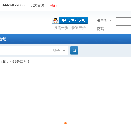
89-6346-2665
设为首页
银行
用户名
只需一步，快速开始
密码
活动
帖子
搜
行政，不只是口号！
索