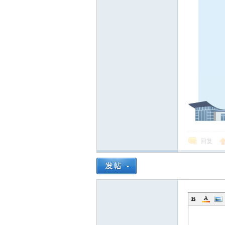
线
莱
回复
芜