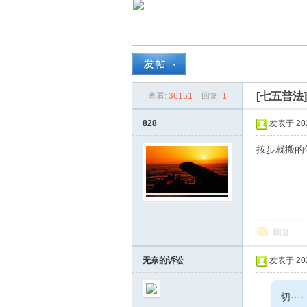
南
[七五普法
查看:
36151
|
回复:
1
828
发表于 2023
按步就搬的
在
回复
无奈的诉讼
发表于 2023
切······