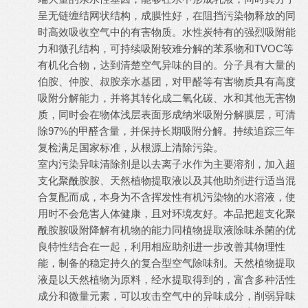
呈无链缠结网状结构，成膜性好，在阻挡污染物释放的同
时高效吸收空气中的有害物质。水性炭特有的强烈吸附能
力和微孔结构，可持续吸附较难分解的苯系物和TVOC等
有机化合物，达到清楚空气异味的目的。分子具有大量的
伯胺、仲胺、叔胺亲水基团，对甲醛等有害物质具有高度
吸附分解能力，并将其转化成二氧化碳、水和其他无害物
质，同时会在物体浅层表面形成纳米吸附分解膜层，可清
除97%的甲醛含量，并保持长期吸附分解。持续追踪三年
复检满足国家标准，从根源上清除污染。
室内污染异味清除剂是以去离子水作为主要溶剂，加入超
支化聚酰胺胺、天然植物提取液以及其他助剂进行适当混
合复配而成，本身为不含挥发性有机污染物的水溶液，使
用时不会危害人体健康，且对环境友好。本品把超支化聚
酰胺胺吸附降解有机物的能力同植物提取液除味杀菌的优
良特性结合在一起，利用相应助剂进一步改善其物理性
能，制备的稳定持久的复合型空气除味剂。天然植物提取
液是以天然植物为原料，经水提取得到的，富含多种活性
成分和微量元素，可以攻击空气中的异味成分，削弱异味