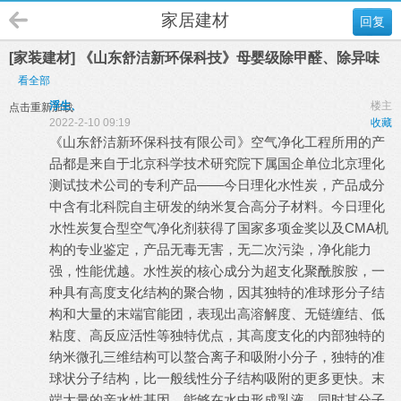
家居建材
回复
[家装建材] 《山东舒洁新环保科技》母婴级除甲醛、除异味
看全部
浮生、
楼主
点击重新加载
2022-2-10 09:19
收藏
《山东舒洁新环保科技有限公司》空气净化工程所用的产
品都是来自于北京科学技术研究院下属国企单位北京理化
测试技术公司的专利产品——今日理化水性炭，产品成分
中含有北科院自主研发的纳米复合高分子材料。今日理化
水性炭复合型空气净化剂获得了国家多项金奖以及CMA机
构的专业鉴定，产品无毒无害，无二次污染，净化能力
强，性能优越。水性炭的核心成分为超支化聚酰胺胺，一
种具有高度支化结构的聚合物，因其独特的准球形分子结
构和大量的末端官能团，表现出高溶解度、无链缠结、低
粘度、高反应活性等独特优点，其高度支化的内部独特的
纳米微孔三维结构可以螯合离子和吸附小分子，独特的准
球状分子结构，比一般线性分子结构吸附的更多更快。末
端大量的亲水性基因，能够在水中形成乳液，同时其分子