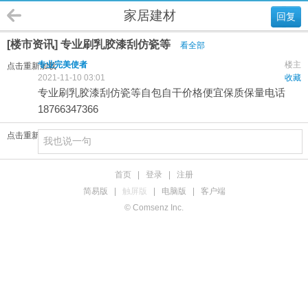
家居建材
回复
[楼市资讯] 专业刷乳胶漆刮仿瓷等
看全部
专业完美使者
楼主
点击重新加载
2021-11-10 03:01
收藏
专业刷乳胶漆刮仿瓷等自包自干价格便宜保质保量电话
18766347366
点击重新加载
首页
|
登录
|
注册
简易版
|
触屏版
|
电脑版
|
客户端
© Comsenz Inc.