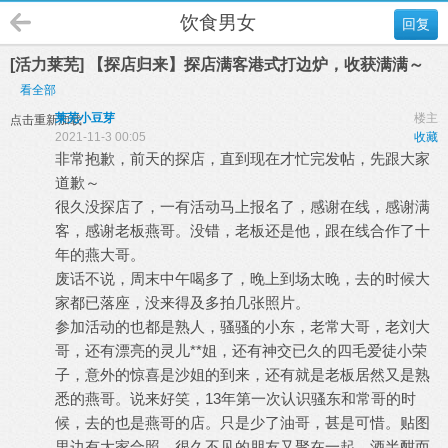
饮食男女
回复
[活力莱芜] 【探店归来】探店满客港式打边炉，收获满满～
看全部
莱芜小豆芽
楼主
点击重新加载
2021-11-3 00:05
收藏
非常抱歉，前天的探店，直到现在才忙完发帖，先跟大家
道歉～
很久没探店了，一有活动马上报名了，感谢在线，感谢满
客，感谢老板燕哥。没错，老板还是他，跟在线合作了十
年的燕大哥。
废话不说，周末中午喝多了，晚上到场太晚，去的时候大
家都已落座，没来得及多拍几张照片。
参加活动的也都是熟人，骚骚的小东，老常大哥，老刘大
哥，还有漂亮的灵儿**姐，还有神交已久的四毛爱徒小荣
子，意外的惊喜是沙姐的到来，还有就是老板居然又是熟
悉的燕哥。说来好笑，13年第一次认识骚东和常哥的时
候，去的也是燕哥的店。只是少了油哥，甚是可惜。贴图
里边有大家合照，很久不见的朋友又聚在一起，酒半酣而