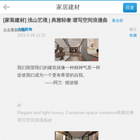
家居建材
回复
[家装建材] 浅山艺境 | 典雅轻奢.谱写空间浪漫曲
看全部
大钦装饰
楼主
点击重新加载
2021-5-28 11:22
收藏
我们期望我们的建筑就像一种精神气质一样
促使我们成为一个更有希望的自我。
——阿兰· 德波顿
///
Elegant and light luxury. Compose space romance
典雅轻奢.
谱写空间浪漫曲
///