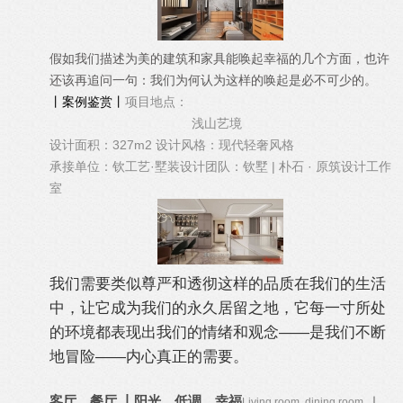
假如我们描述为美的建筑和家具能唤起幸福的几个方面，也许
还该再追问一句：我们为何认为这样的唤起是必不可少的。
丨案例鉴赏丨
项目地点：
浅山艺境
设计面积：327m2
设计风格：现代轻奢风格
承接单位：钦工艺·墅装
设计团队：钦墅 | 朴石 · 原筑设计工作
室
我们需要类似尊严和透彻这样的品质在我们的生活
中，让它成为我们的永久居留之地，它每一寸所处
的环境都表现出我们的情绪和观念——是我们不断
地冒险——内心真正的需要。
客厅、餐厅
丨阳光、低调、幸福
Living room, dining room
丨