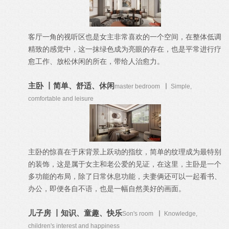
客厅一角的视听区也是女主非常喜欢的一个空间，在整体低调
精致的感觉中，这一抹绿色成为亮眼的存
在，也是平常进行疗
愈工作、放松休闲的所在，带给人治愈力。
主卧
丨简单、舒适、休闲
master bedroom
丨
Simple,
comfortable and leisure
主卧的惊喜在于床背景上跃动的指纹，简单的纹理成为最特别
的装饰，这是属于女主和老公爱的见证，在这里，主卧是一个
多功能的布局，除了日常休息功能，夫妻俩还可以一起看书、
办公，即便各自不语，也是一幅自然美好的画面。
儿子房
丨知识、童趣、快乐
Son's room
丨
Knowledge,
children's interest and happiness