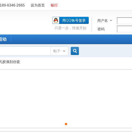
89-6346-2665
设为首页
银行
用户名
只需一步，快速开始
密码
活动
帖子
搜
乳胶漆刮仿瓷
索