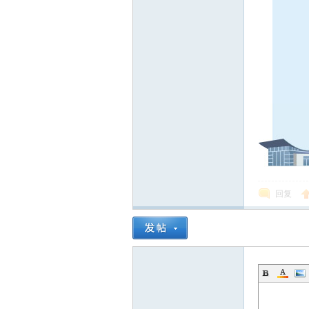
线
莱
回复
芜