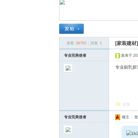
南
[家装建材
查看:
38765
|
回复:
1
专业完美使者
发表于 2021
专业刷乳胶漆
在
回复
专业完美使者
楼主
|
发