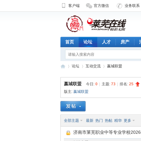
客户端
官方微信
业务联系 1
首页
论坛
人才
房产
论坛
互动交流
嬴城联盟
嬴城联盟
今日:
0
|
主题:
73
|
排名:
25
版主:
嬴城联盟
济
»
›
›
全部主题
最新
热门
热帖
精华
更多
济南市莱芜职业中等专业学校202