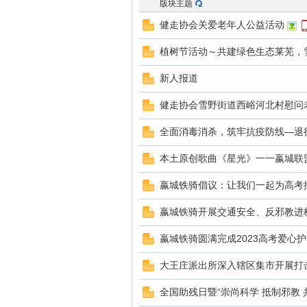
版块主题
健走协会关爱老年人公益活动
南
植树节活动～共建绿色生态莱芜，
新人报道
健走协会雪野街道西峪河北村慰问
全面消毒消杀，筑牢抗疫防线—退
本土原创歌曲《星光》一一嬴城联
在
嬴城铁骑倡议：让我们一起为高考
嬴城铁骑开展交通安全、反邪教进
嬴城铁骑圆满完成2023高考爱心
大王庄派出所深入辖区集市开展打
全国助残日暨“崇尚科学 抵制邪教 