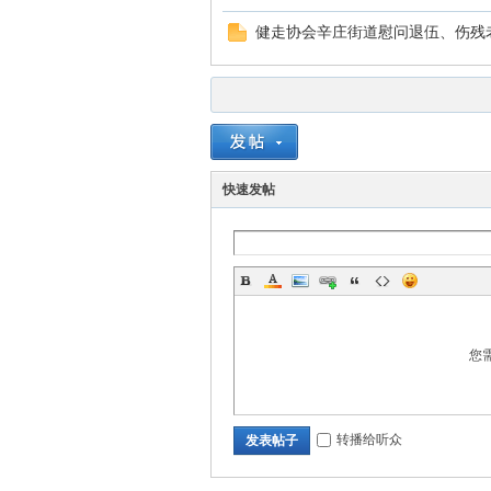
健走协会辛庄街道慰问退伍、伤残
快速发帖
您
转播给听众
发表帖子