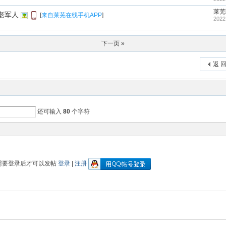
莱芜
老军人
[
来自莱芜在线手机APP
]
2022
下一页 »
返 
还可输入
80
个字符
需要登录后才可以发帖
登录
|
注册