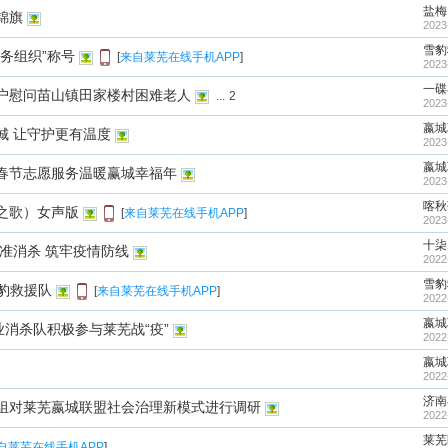
盐梅
锦旗
2023
雪豹
务组织”称号
[
来自莱芜在线手机APP
]
2023
一碟
户慰问苗山镇田家楼村困难老人
...
2
2023
嬴城
城 让守护更有温度
2023
嬴城
春节志愿服务温暖赢城幸福年
2023
喀秋
之歌）女声版
[
来自莱芜在线手机APP
]
2023
十柒
准消杀 筑牢疫情防线
2022
雪豹
雪豹救援队
[
来自莱芜在线手机APP
]
2022
嬴城
业消杀队积极参与莱芜战“疫”
2022
嬴城
2022
济南
组对莱芜嬴城联盟社会治理新模式进行调研
2022
莱芜
自莱芜在线手机APP
]