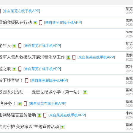
莱芜
[
来自莱芜在线手机APP
]
2022
雪豹
雪豹救援队在行动
[
来自莱芜在线手机APP
]
2023
lwx
2026
莱芜
老年人
[
来自莱芜在线手机APP
]
2022
雪豹
役军人雪豹救援队开展消毒消杀工作
[
来自莱芜在线手机APP
]
2022
喀秋
盟之歌
[
来自莱芜在线手机APP
]
2023
嬴城
按下静音键！
[
来自莱芜在线手机APP
]
2023
嬴城
校园系列活动——走进世纪城小学（第一站）
2023
嬴城
护考任务！
[
来自莱芜在线手机APP
]
2023
小狗
击网络谣言宣传活动
[
来自莱芜在线手机APP
]
2024
嬴城
共同守护 美好家园”主题宣传活动
2023