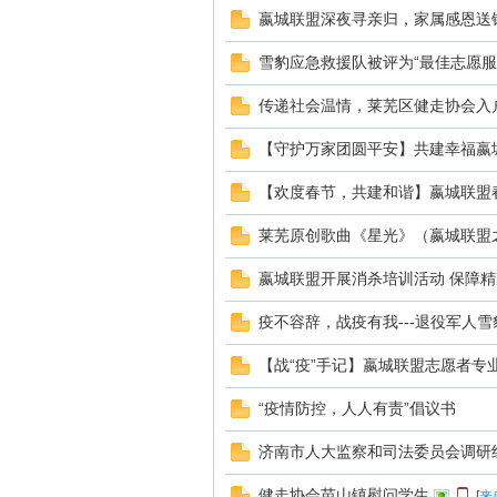
线
嬴城联盟深夜寻亲归，家属感恩送
雪豹应急救援队被评为“最佳志愿服
传递社会温情，莱芜区健走协会入
【守护万家团圆平安】共建幸福嬴
【欢度春节，共建和谐】嬴城联盟
莱
莱芜原创歌曲《星光》（嬴城联盟
嬴城联盟开展消杀培训活动 保障精
疫不容辞，战疫有我---退役军人
【战“疫”手记】嬴城联盟志愿者专
“疫情防控，人人有责”倡议书
芜
济南市人大监察和司法委员会调研
健走协会苗山镇慰问学生
[
来