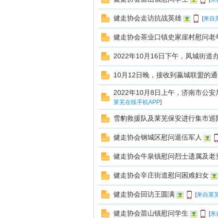
健走协会走访抗战英雄
[
来自
健走协会茶业口镇史家崖村慰问老
2022年10月16日下午，凤城街
在
10月12日晚，接收到嬴城联盟的通
2022年10月8日上午，济南市
莱芜在线手机APP
]
雪豹救援队及莱芜保安进行集市巡
健走协会钢城区慰问退伍军人
健走协会牛泉镇慰问烈士遗属及老
线
健走协会辛庄街道慰问困难妇女
健走协会回访王圆满
[
来自莱芜
健走协会苗山镇慰问学生
[
来