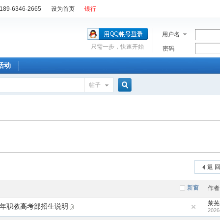
89-6346-2665
设为首页
银行
用户名
只需一步，快速开始
密码
活动
帖子
搜
索
返 
新窗
作者
莱芜
6年职教高考部招生说明
2026