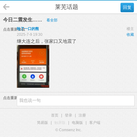
莱芜话题
回复
今日二震发生……
看全部
呛了一口的熊
楼主
点击重新加载
2025-7-9 19:30
收藏
继大连之后，张家口又地震了
点击重新加载
首页
|
登录
|
注册
简易版
|
触屏版
|
电脑版
|
客户端
© Comsenz Inc.